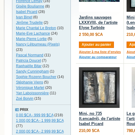
Florence Lemay
(16)
Gisèle Boulianne
(8)
Isabel Picard
(28)
Ivan Binet
(6)
Jardins sauvages
Mini
LXXXVIII, de l'artiste
(t.en
Jérôme Trudelle
(2)
Elyse Turbide
Isab
Marie Chantal Le Breton
(10)
Marie-Eve Lachance
(24)
2 550,00 $CA
210,
Marie-Pierre Lortie
(5)
Nancy Létourneau (Pixels)
Ajouter au panier
Ajo
(23)
Ajouter à ma liste d'envies
Ajout
Pascal Normand
(11)
Ajouter au comparateur
Ajou
Patricia Doucet
(7)
Raphaëlle Bitar
(12)
Sandy Cunningham
(1)
Sophie Rozenn Boucher
(14)
Stéphanie Viens
(5)
Véronique Martel
(20)
Yan Laboissonnière
(11)
Zoé Boivin
(15)
PRIX
Mini, no 735
Le g
0,00 $CA
-
999,99 $CA
(218)
(t.encadré), de l'artiste
l'ar
1 000,00 $CA
-
1 999,99 $CA
Isabel Picard
Roui
(77)
210,00 $CA
780,
2 000,00 $CA
-
2 999,99 $CA