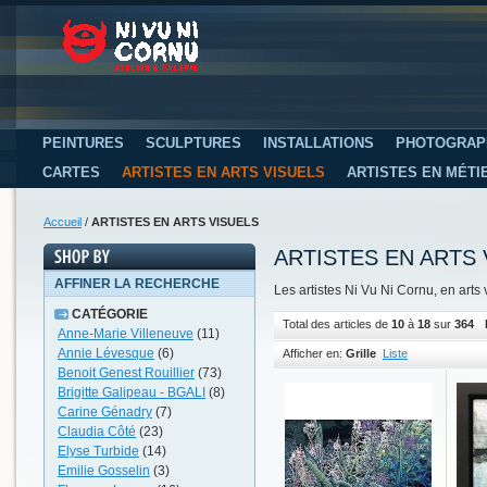
PEINTURES
SCULPTURES
INSTALLATIONS
PHOTOGRAP
CARTES
ARTISTES EN ARTS VISUELS
ARTISTES EN MÉTI
Accueil
/
ARTISTES EN ARTS VISUELS
ARTISTES EN ARTS 
AFFINER LA RECHERCHE
Les artistes Ni Vu Ni Cornu, en arts 
CATÉGORIE
Total des articles de
10
à
18
sur
364
Anne-Marie Villeneuve
(11)
Annie Lévesque
(6)
Afficher en:
Grille
Liste
Benoit Genest Rouillier
(73)
Brigitte Galipeau - BGALI
(8)
Carine Génadry
(7)
Claudia Côté
(23)
Elyse Turbide
(14)
Emilie Gosselin
(3)