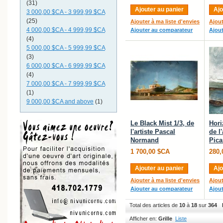
(31)
Ajouter au panier
Ajo
3 000,00 $CA
-
3 999,99 $CA
(25)
Ajouter à ma liste d'envies
Ajout
4 000,00 $CA
-
4 999,99 $CA
Ajouter au comparateur
Ajou
(4)
5 000,00 $CA
-
5 999,99 $CA
(3)
6 000,00 $CA
-
6 999,99 $CA
(4)
7 000,00 $CA
-
7 999,99 $CA
(1)
9 000,00 $CA
and above
(1)
Le Black Mist 1/3, de
Hori
l'artiste Pascal
de l'
Normand
Pica
1 700,00 $CA
280,
Ajouter au panier
Ajo
Ajouter à ma liste d'envies
Ajout
Ajouter au comparateur
Ajou
Total des articles de
10
à
18
sur
364
Afficher en:
Grille
Liste