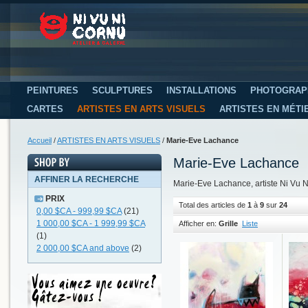
PEINTURES
SCULPTURES
INSTALLATIONS
PHOTOGRAP
CARTES
ARTISTES EN ARTS VISUELS
ARTISTES EN MÉTI
Accueil
/
ARTISTES EN ARTS VISUELS
/
Marie-Eve Lachance
Marie-Eve Lachance
AFFINER LA RECHERCHE
Marie-Eve Lachance, artiste Ni Vu 
PRIX
Total des articles de
1
à
9
sur
24
0,00 $CA
-
999,99 $CA
(21)
1 000,00 $CA
-
1 999,99 $CA
Afficher en:
Grille
Liste
(1)
2 000,00 $CA
and above
(2)