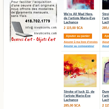
We're All Mad Here,
Stro
de l'artiste Marie-Eve
l'ar
Lachance
Lac
2 115,00 $CA
285,
Ajouter au panier
Ajo
Ajouter à ma liste d'envies
Ajout
Ajouter au comparateur
Ajou
Stroke of luck 11, de
Dumb
l'artiste Marie-Eve
l'ar
Lachance
Lac
285,00 $CA
2 11