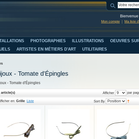
Bienvenue 
Mon compte
Ma liste 
TALLATIONS
PHOTOGRAPHIES
ILLUSTRATIONS
OEUVRES SUR
SUELS
ARTISTES EN MÉTIERS D'ART
UTILITAIRES
es
ijoux - Tomate d'Épingles
joux - Tomate d'Épingles
 article(s)
par pag
Afficher
fficher en:
Grille
Liste
Sort By