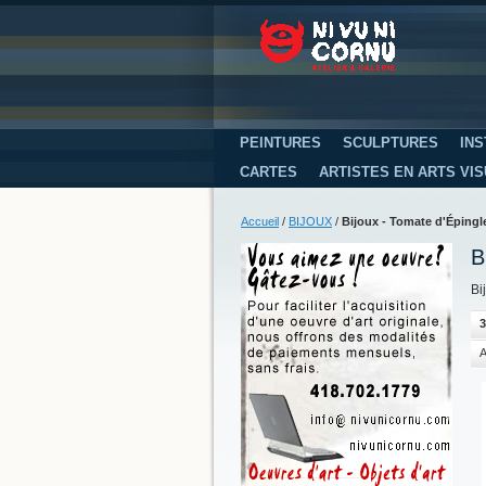
PEINTURES
SCULPTURES
INS
CARTES
ARTISTES EN ARTS VI
Accueil
/
BIJOUX
/
Bijoux - Tomate d'Épingl
B
Bi
3
A