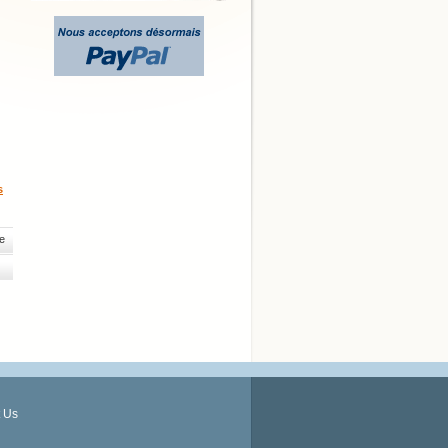
s
e
 Us