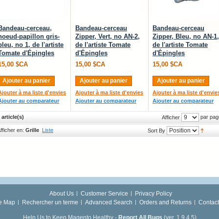
Bandeau-cerceau,
Bandeau-cerceau
Bandeau-cerceau
noeud-papillon gris-
Zipper, Vert, no AN-2,
Zipper, Bleu, no AN-1,
bleu, no 1, de l'artiste
de l'artiste Tomate
de l'artiste Tomate
Tomate d'Épingles
d'Épingles
d'Épingles
15,00 $CA
15,00 $CA
15,00 $CA
Ajouter au panier
Ajouter au panier
Ajouter au panier
Ajouter à ma liste d'envies
Ajouter à ma liste d'envies
Ajouter à ma liste d'envie
Ajouter au comparateur
Ajouter au comparateur
Ajouter au comparateur
 article(s)
par pag
Afficher
fficher en:
Grille
Liste
Sort By
About Us
Customer Service
Privacy Policy
te Map
Rechercher un terme
Advanced Search
Orders and Returns
Contact
Help Us to Keep Magento Healthy -
Report All Bugs
(ver. 1.9.4.5)