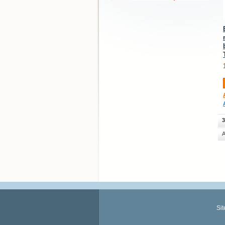
3
A
Si