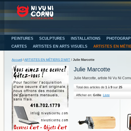
PEINTURES
SCULPTURES
INSTALLATIONS
PHOTOGRAP
CARTES
ARTISTES EN ARTS VISUELS
ARTISTES EN MÉTI
Accueil
/
ARTISTES EN MÉTIERS D'ART
/
Julie Marcotte
Julie Marcotte
Julie Marcotte, artiste Ni Vu Ni Corn
Total des articles de
1
à
9
sur
25
Afficher en:
Grille
Liste