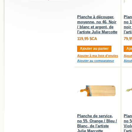
Planche à découper,
Plan
moyenne, no 46, Noir
no 1
/ blanc et argent, de
noir
l'artiste Julie Marcotte
l'ar
119,95 $CA
79,9
Ajouter au panier
Ajo
Ajouter à ma liste d'envies
Ajout
Ajouter au comparateur
Ajou
Planche de service,
Plan
no 55, Orange / Bleu /
no 5
Blanc, de l'artiste
Viol
Julie Marcotte
l'ar