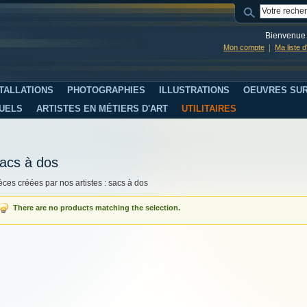
Bienvenue 
Mon compte
Ma liste 
TALLATIONS
PHOTOGRAPHIES
ILLUSTRATIONS
OEUVRES SUR
SUELS
ARTISTES EN MÉTIERS D'ART
UTILITAIRES
acs à dos
èces créées par nos artistes : sacs à dos
There are no products matching the selection.