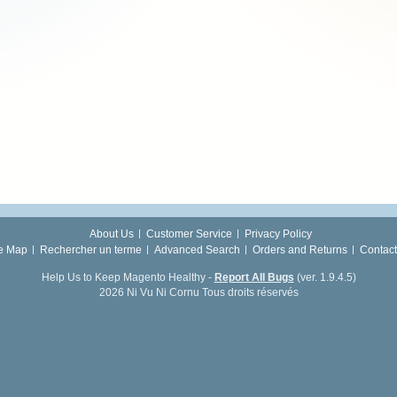
About Us
Customer Service
Privacy Policy
te Map
Rechercher un terme
Advanced Search
Orders and Returns
Contact
Help Us to Keep Magento Healthy -
Report All Bugs
(ver. 1.9.4.5)
2026 Ni Vu Ni Cornu Tous droits réservés