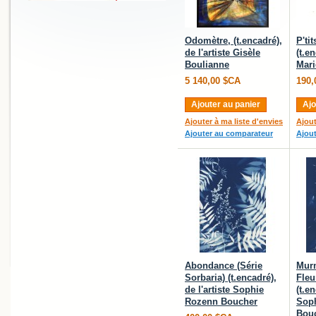
Odomètre, (t.encadré),
P'ti
de l'artiste Gisèle
(t.en
Boulianne
Mari
5 140,00 $CA
190,
Ajouter au panier
Ajo
Ajouter à ma liste d'envies
Ajout
Ajouter au comparateur
Ajou
Abondance (Série
Murm
Sorbaria) (t.encadré),
Fleu
de l'artiste Sophie
(t.en
Rozenn Boucher
Sop
Bou