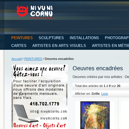
PEINTURES
SCULPTURES
INSTALLATIONS
PHOTOGRAP
CARTES
ARTISTES EN ARTS VISUELS
ARTISTES EN MÉTI
Accueil
/
PEINTURES
/
Oeuvres encadrées
Oeuvres encadrées
Oeuvres créées par nos artistes : 
Total des articles de
1
à
9
sur
26
Afficher en:
Grille
Liste