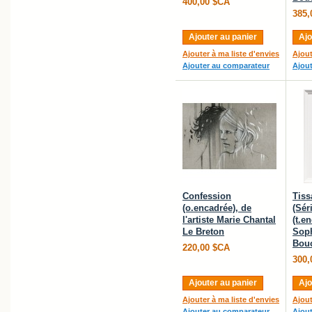
400,00 $CA
385,
Ajouter au panier
Ajo
Ajouter à ma liste d'envies
Ajout
Ajouter au comparateur
Ajou
Confession
Tiss
(o.encadrée), de
(Sér
l'artiste Marie Chantal
(t.en
Le Breton
Sop
Bou
220,00 $CA
300,
Ajouter au panier
Ajo
Ajouter à ma liste d'envies
Ajout
Ajouter au comparateur
Ajou