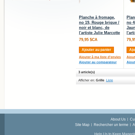
Planche à fromage,
Plan
no 19, Rouge brique /
no 4
noir et blanc, de
Jaun
l'artiste Julie Marcotte
l'ar
79,95 $CA
79,9
Ajouter au panier
Ajo
Ajouter à ma liste d'envies
Ajout
Ajouter au comparateur
Ajou
3 article(s)
Afficher en:
Grille
Liste
About Us
Cu
Site Map
Rechercher un terme
A
Help Us to Keep Magent