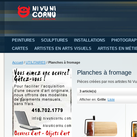
PEINTURES
SCULPTURES
INSTALLATIONS
PHOTOGRAP
CARTES
ARTISTES EN ARTS VISUELS
ARTISTES EN MÉTI
Accueil
/
UTILITAIRES
/
Planches à fromage
Planches à fromage
Pièces créées par nos artistes Ni V
3 article(s)
Afficher en:
Grille
Liste