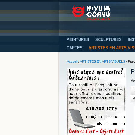
PEINTURES
SCULPTURES
INS
CARTES
ARTISTES EN ARTS VI
Accueil
/
ARTISTES EN ARTS VISUELS
/
Pas
P
Pa
T
A