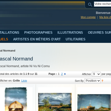
Bienvenue 
Mon compte
Ma liste 
TALLATIONS
PHOTOGRAPHIES
ILLUSTRATIONS
OEUVRES SUR
SUELS
ARTISTES EN MÉTIERS D'ART
UTILITAIRES
cal Normand
ascal Normand
scal Normand, artiste Ni Vu Ni Cornu
otal des articles de
1
à
9
sur
11
Page :
1
2
par pag
Afficher
fficher en:
Grille
Liste
Sort By