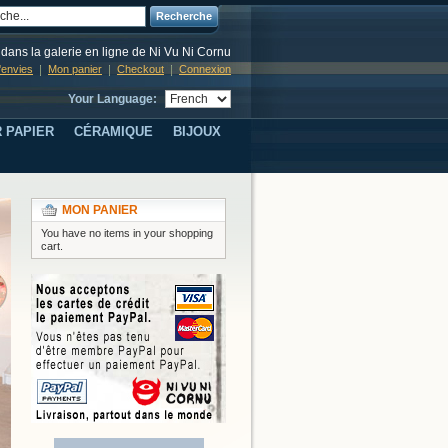
Recherche
dans la galerie en ligne de Ni Vu Ni Cornu
d'envies
Mon panier
Checkout
Connexion
Your Language:
 PAPIER
CÉRAMIQUE
BIJOUX
MON PANIER
You have no items in your shopping
cart.