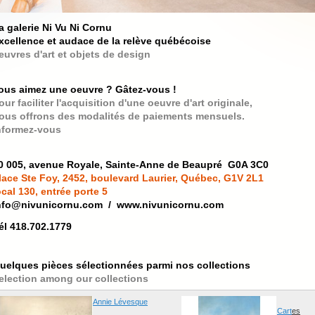
a galerie Ni Vu Ni Cornu
xcellence et audace de la relève québécoise
euvres d'art et objets de design
ous aimez une oeuvre ? Gâtez-vous !
our faciliter l'acquisition d'une oeuvre d'art originale,
ous offrons des modalités de paiements mensuels.
nformez-vous
0 005, avenue Royale, Sainte-Anne de Beaupré G0A 3C0
lace Ste Foy, 2452, boulevard Laurier, Québec, G1V 2L1
ocal 130, entrée porte 5
nfo@nivunicornu.com
/
www.nivunicornu.com
él 418.702.1779
uelques pièces sélectionnées parmi nos collections
election among our collections
Annie Lévesque
Cart
es