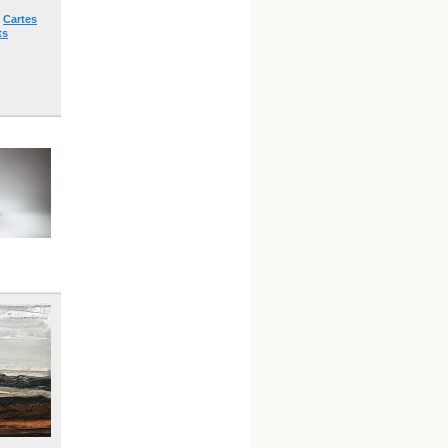
l
Cartes
ts