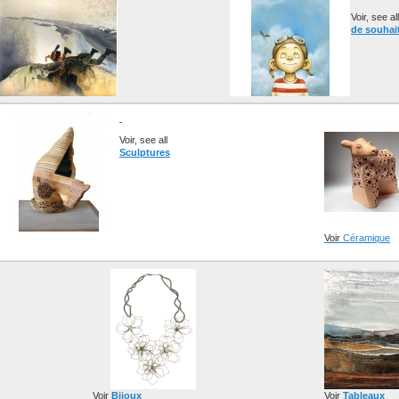
Voir, see al
de souhai
Voir, see all
Sculptures
Voir
Céramique
Voir
Bijoux
Voir
Tableaux