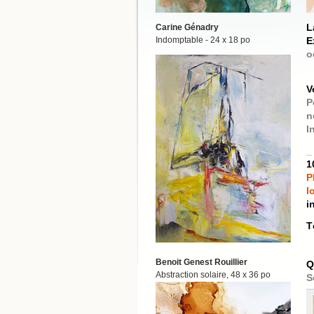
L
Carine Génadry
Indomptable - 24 x 18 po
E
o
V
P
n
I
_
1
P
l
i
T
Benoit Genest Rouillier
Q
Abstraction solaire, 48 x 36 po
S