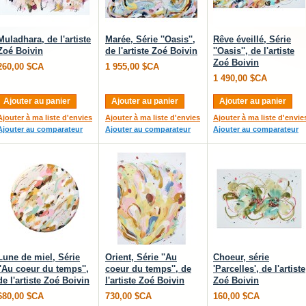
Muladhara, de l'artiste
Marée, Série ''Oasis'',
Rêve éveillé, Série
Zoé Boivin
de l'artiste Zoé Boivin
''Oasis'', de l'artiste
Zoé Boivin
260,00 $CA
1 955,00 $CA
1 490,00 $CA
Ajouter au panier
Ajouter au panier
Ajouter au panier
Ajouter à ma liste d'envies
Ajouter à ma liste d'envies
Ajouter à ma liste d'envie
Ajouter au comparateur
Ajouter au comparateur
Ajouter au comparateur
Lune de miel, Série
Orient, Série ''Au
Choeur, série
''Au coeur du temps'',
coeur du temps'', de
'Parcelles', de l'artiste
de l'artiste Zoé Boivin
l'artiste Zoé Boivin
Zoé Boivin
680,00 $CA
730,00 $CA
160,00 $CA