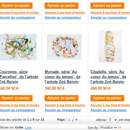
Ajouter au panier
Ajouter au panier
Ajouter au panier
Ajouter à ma liste d'envies
Ajouter à ma liste d'envies
Ajouter à ma liste d'envie
Ajouter au comparateur
Ajouter au comparateur
Ajouter au comparateur
Couronne, série
Myriade, série 'Au
Citadelle, série 'Au
'Parcelles', de l'artiste
coeur du temps', de
coeur du temps', de
Zoé Boivin
l'artiste Zoé Boivin
l'artiste Zoé Boivin
160,00 $CA
340,00 $CA
260,00 $CA
Ajouter au panier
Ajouter au panier
Ajouter au panier
Ajouter à ma liste d'envies
Ajouter à ma liste d'envies
Ajouter à ma liste d'envie
Ajouter au comparateur
Ajouter au comparateur
Ajouter au comparateur
otal des articles de
1
à
9
sur
15
Page :
1
2
par pag
Afficher
fficher en:
Grille
Liste
Sort By