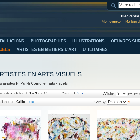
Bienvenue 
Mon compte
Ma liste 
TALLATIONS
PHOTOGRAPHIES
ILLUSTRATIONS
OEUVRES SUR
SUELS
ARTISTES EN MÉTIERS D'ART
UTILITAIRES
RTISTES EN ARTS VISUELS
s artistes Ni Vu Ni Cornu, en arts visuels
otal des articles de
1
à
9
sur
15
Page :
1
2
par pag
Afficher
fficher en:
Grille
Liste
Sort By