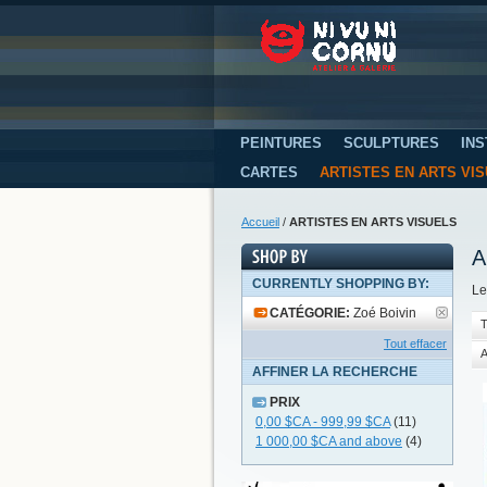
PEINTURES
SCULPTURES
INS
CARTES
ARTISTES EN ARTS VI
Accueil
/
ARTISTES EN ARTS VISUELS
A
CURRENTLY SHOPPING BY:
Le
CATÉGORIE:
Zoé Boivin
T
Tout effacer
A
AFFINER LA RECHERCHE
PRIX
0,00 $CA
-
999,99 $CA
(11)
1 000,00 $CA
and above
(4)