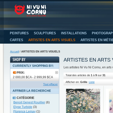
PEINTURES
SCULPTURES
INSTALLATIONS
PHOTOGRAP
CARTES
ARTISTES EN ARTS VISUELS
ARTISTES EN MÉTI
Accueil
/
ARTISTES EN ARTS VISUELS
ARTISTES EN ARTS 
CURRENTLY SHOPPING BY:
Les artistes Ni Vu Ni Cornu, en arts 
PRIX:
Total des articles de
1
à
9
sur
31
2 000,00 $CA - 2 999,99 $CA
Afficher en:
Grille
Liste
Tout effacer
AFFINER LA RECHERCHE
CATÉGORIE
Benoit Genest Rouillier
(6)
Elyse Turbide
(3)
Florence Lemay
(1)