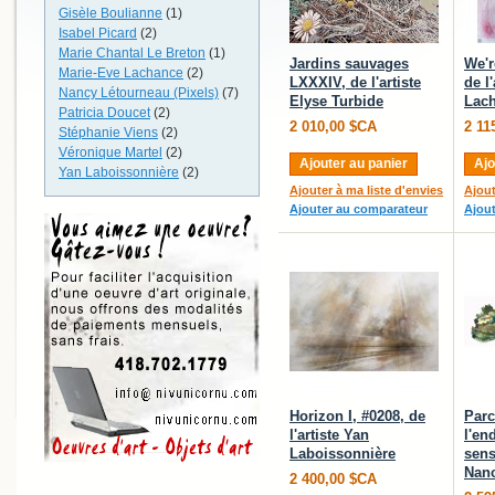
Gisèle Boulianne
(1)
Isabel Picard
(2)
Marie Chantal Le Breton
(1)
Jardins sauvages
We'r
Marie-Eve Lachance
(2)
LXXXIV, de l'artiste
de l
Nancy Létourneau (Pixels)
(7)
Elyse Turbide
Lac
Patricia Doucet
(2)
2 010,00 $CA
2 11
Stéphanie Viens
(2)
Véronique Martel
(2)
Ajouter au panier
Ajo
Yan Laboissonnière
(2)
Ajouter à ma liste d'envies
Ajout
Ajouter au comparateur
Ajou
Horizon I, #0208, de
Parc
l'artiste Yan
l'en
Laboissonnière
sens
Nanc
2 400,00 $CA