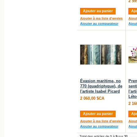
2 59
Ajouter au panier
Ajo
Ajouter à ma liste d'envies
Ajout
Ajouter au comparateur
Ajou
Évasion maritime, no
Pren
770 (quadriptyque), de
sent
l'artiste Isabel Picard
l'ar
Léto
2 060,00 $CA
2 16
Ajouter au panier
Ajo
Ajouter à ma liste d'envies
Ajout
Ajouter au comparateur
Ajou
Total des articles de
1
à
9
sur
31