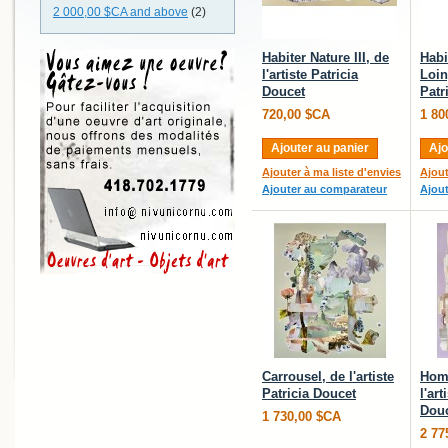
2 000,00 $CA
and above
(2)
Habiter Nature III, de
Habi
l'artiste Patricia
Loin)
Doucet
Patr
720,00 $CA
1 80
Ajouter au panier
Ajo
Ajouter à ma liste d'envies
Ajout
Ajouter au comparateur
Ajou
Carrousel, de l'artiste
Home
Patricia Doucet
l'art
Dou
1 730,00 $CA
2 77