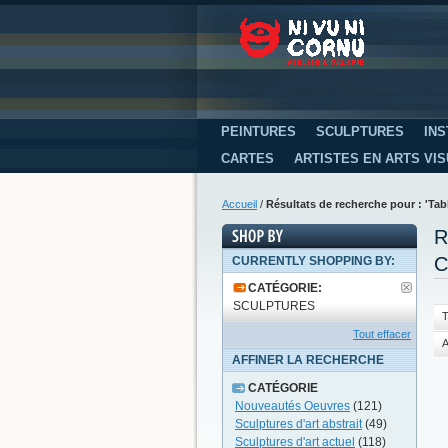
PEINTURES
SCULPTURES
INS
CARTES
ARTISTES EN ARTS VI
Accueil
/
Résultats de recherche pour : 'T
R
C
CURRENTLY SHOPPING BY:
CATÉGORIE:
SCULPTURES
T
Tout effacer
A
AFFINER LA RECHERCHE
CATÉGORIE
Nouveautés Oeuvres
(121)
Sculptures d'art abstrait
(49)
Sculptures d'art actuel
(118)