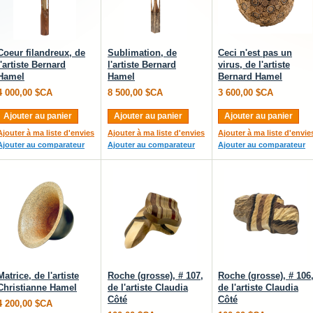
Coeur filandreux, de
Sublimation, de
Ceci n'est pas un
l'artiste Bernard
l'artiste Bernard
virus, de l'artiste
Hamel
Hamel
Bernard Hamel
4 000,00 $CA
8 500,00 $CA
3 600,00 $CA
Ajouter au panier
Ajouter au panier
Ajouter au panier
Ajouter à ma liste d'envies
Ajouter à ma liste d'envies
Ajouter à ma liste d'envie
Ajouter au comparateur
Ajouter au comparateur
Ajouter au comparateur
Matrice, de l'artiste
Roche (grosse), # 107,
Roche (grosse), # 106
Christianne Hamel
de l'artiste Claudia
de l'artiste Claudia
Côté
Côté
4 200,00 $CA