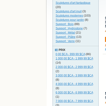
Sculptures d'art fantastique
(20)
Sculptures d'art inuit
(3)
Sculptures modernes
(103)
Sculptures pour jardin
(8)
Support : Bois
(89)
Support : Hydrostone
(7)
Support : Métal
(21)
Support : Plâtre
(13)
Support : Verre
(11)
PRIX
0,00 $CA
-
999,99 $CA
(86)
1 000,00 $CA
-
1 999,99 $CA
(14)
2 000,00 $CA
-
2 999,99 $CA
(2)
3 000,00 $CA
-
3 999,99 $CA
(8)
4 000,00 $CA
-
4 999,99 $CA
(8)
6 000,00 $CA
-
6 999,99 $CA
(1)
7 000,00 $CA
-
7 999,99 $CA
(3)