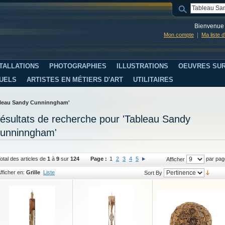
Bienvenue 
Mon compte
Ma liste 
TALLATIONS
PHOTOGRAPHIES
ILLUSTRATIONS
OEUVRES SUR
SUELS
ARTISTES EN MÉTIERS D'ART
UTILITAIRES
ableau Sandy Cunninngham'
ésultats de recherche pour 'Tableau Sandy
unninngham'
otal des articles de
1
à
9
sur
124
Page :
1
2
3
4
5
par pag
Afficher
fficher en:
Grille
Liste
Sort By