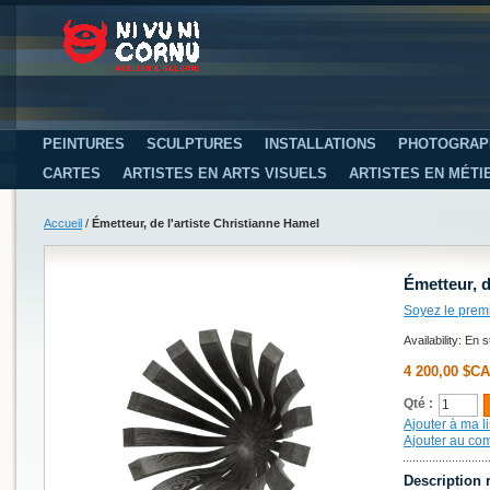
PEINTURES
SCULPTURES
INSTALLATIONS
PHOTOGRAP
CARTES
ARTISTES EN ARTS VISUELS
ARTISTES EN MÉTI
Accueil
/
Émetteur, de l'artiste Christianne Hamel
Émetteur, d
Soyez le prem
Availability:
En s
4 200,00 $CA
Qté :
Ajouter à ma li
Ajouter au co
Description 