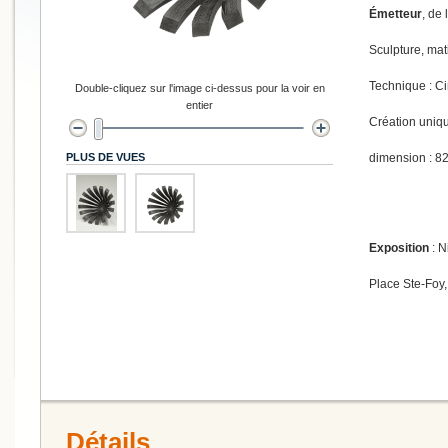
Émetteur
, de 
Sculpture, mat
Technique : C
Double-cliquez sur l'image ci-dessus pour la voir en
entier
Création uniq
PLUS DE VUES
dimension : 82
Exposition
: N
Place Ste-Foy,
Détails