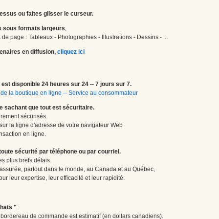
essus ou faites glisser le curseur.
 sous formats largeurs
,
de page : Tableaux - Photographies - Illustrations - Dessins - ...
enaires en diffusion,
cliquez ici
est disponible 24 heures sur 24 -- 7 jours sur 7.
de la boutique en ligne
--
Service au consommateur
le sachant que tout est sécuritaire.
èrement sécurisés.
 sur la ligne d'adresse de votre navigateur Web
nsaction en ligne.
te sécurité par téléphone ou par courriel.
 plus brefs délais.
 assurée, partout dans le monde, au Canada et au Québec,
 leur expertise, leur efficacité et leur rapidité.
hats "
:
le bordereau de commande est estimatif (en dollars canadiens).