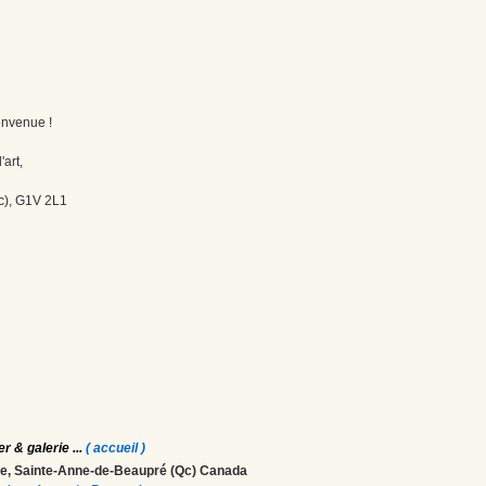
envenue !
'art,
c), G1V 2L1
er & galerie
...
( accueil )
ale, Sainte-Anne-de-Beaupré (Qc) Canada