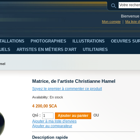
Bienvenue 
Mon compte
Ma liste 
TALLATIONS
PHOTOGRAPHIES
ILLUSTRATIONS
OEUVRES SUR
SUELS
ARTISTES EN MÉTIERS D'ART
UTILITAIRES
amel
Matrice, de l'artiste Christianne Hamel
Soyez le premier à commenter ce produit
Availability:
En stock
4 200,00 $CA
Qté :
OU
Ajouter au panier
Ajouter à ma liste d'envies
Ajouter au comparateur
Description rapide