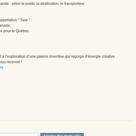
ande : selon le poids, la destination, le transporteur.
pellation " Taxe " :
Canada;
ée pour le Québec.
à l’exploration d’une galerie inventive qui regorge d’énergie créative.
us recevoir !
es
Ajouter des mots clés