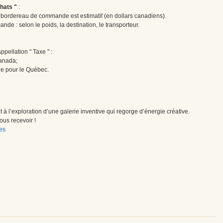
hats "
:
le bordereau de commande est estimatif (en dollars canadiens).
ande : selon le poids, la destination, le transporteur.
pellation " Taxe " :
Canada;
ée pour le Québec.
à l’exploration d’une galerie inventive qui regorge d’énergie créative.
us recevoir !
es