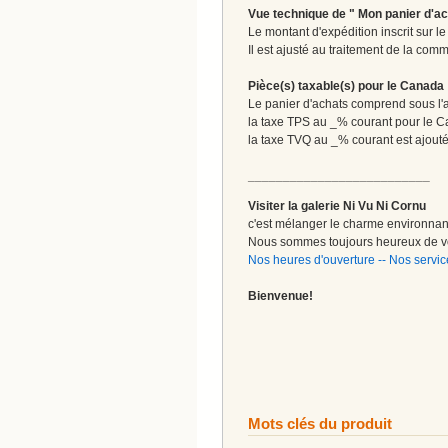
Vue technique de " Mon panier d'ac
Le montant d'expédition inscrit sur 
Il est ajusté au traitement de la comm
Pièce(s) taxable(s) pour le Canada
Le panier d'achats comprend sous l'ap
la taxe TPS au _% courant pour le 
la taxe TVQ au _% courant est ajout
__________________________
Visiter la galerie Ni Vu Ni Cornu
c'est mélanger le charme environnant 
Nous sommes toujours heureux de vo
Nos heures d'ouverture
--
Nos servic
Bienvenue!
Mots clés du produit