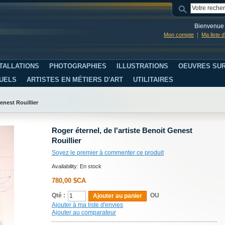
Bienvenue 
Mon compte
Ma liste 
TALLATIONS
PHOTOGRAPHIES
ILLUSTRATIONS
OEUVRES SUR
SUELS
ARTISTES EN MÉTIERS D'ART
UTILITAIRES
Genest Rouillier
Roger éternel, de l'artiste Benoit Genest
Rouillier
Soyez le premier à commenter ce produit
Availability:
En stock
780,00 $CA
Qté :
OU
Ajouter au panier
Ajouter à ma liste d'envies
Ajouter au comparateur