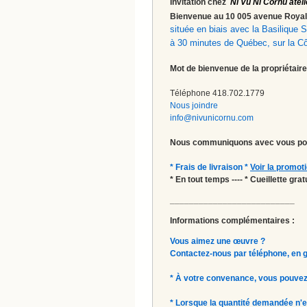
Invitation chez
Ni Vu Ni Cornu ateli
Bienvenue au 10 005 avenue Roy
située en biais avec la Basilique
à 30 minutes de Québec, sur la C
Mot de bienvenue de la propriétaire
Téléphone 418.702.1779
Nous joindre
info@nivunicornu.com
Nous communiquons avec vous pou
* Frais de livraison *
Voir la promot
* En tout temps ---- * Cueillette gr
__________________________
Informations complémentaires :
Vous aimez une œuvre ?
Contactez-nous par téléphone, en gal
* À votre convenance, vous pouvez
* Lorsque la quantité demandée n'e