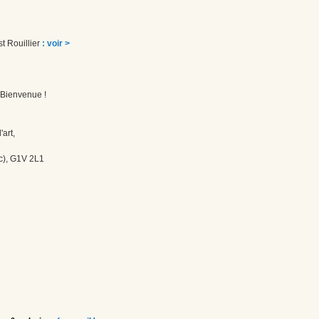
st Rouillier
: voir >
! Bienvenue !
'art,
c), G1V 2L1