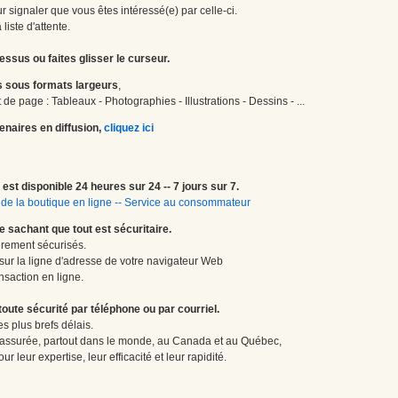
 signaler que vous êtes intéressé(e) par celle-ci.
liste d'attente.
essus ou faites glisser le curseur.
 sous formats largeurs
,
de page : Tableaux - Photographies - Illustrations - Dessins - ...
enaires en diffusion,
cliquez ici
est disponible 24 heures sur 24 -- 7 jours sur 7.
de la boutique en ligne
--
Service au consommateur
le sachant que tout est sécuritaire.
èrement sécurisés.
 sur la ligne d'adresse de votre navigateur Web
nsaction en ligne.
te sécurité par téléphone ou par courriel.
 plus brefs délais.
 assurée, partout dans le monde, au Canada et au Québec,
 leur expertise, leur efficacité et leur rapidité.