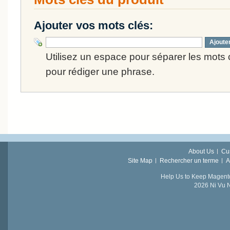
Ajouter vos mots clés:
Ajoute
Utilisez un espace pour séparer les mots cl
pour rédiger une phrase.
About Us
Cu
Site Map
Rechercher un terme
A
Help Us to Keep Magent
2026 Ni Vu N