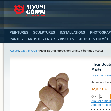
PEINTURES
SCULPTURES
INSTALLATIONS
PHOTOGRAP
CARTES
ARTISTES EN ARTS VISUELS
ARTISTES EN MÉTI
Accueil
/
CÉRAMIQUE
/
Fleur Bouton grège, de l'artiste Véronique Martel
Fleur Bouto
Martel
Soyez le prem
Availability:
En s
12,00 $CA
Qté :
Ajouter à ma li
Ajouter au co