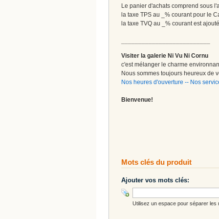
Le panier d'achats comprend sous l'ap
la taxe TPS au _% courant pour le 
la taxe TVQ au _% courant est ajout
__________________________
Visiter la galerie Ni Vu Ni Cornu
c'est mélanger le charme environnant 
Nous sommes toujours heureux de vo
Nos heures d'ouverture
--
Nos servic
Bienvenue!
Mots clés du produit
Ajouter vos mots clés:
Utilisez un espace pour séparer les m