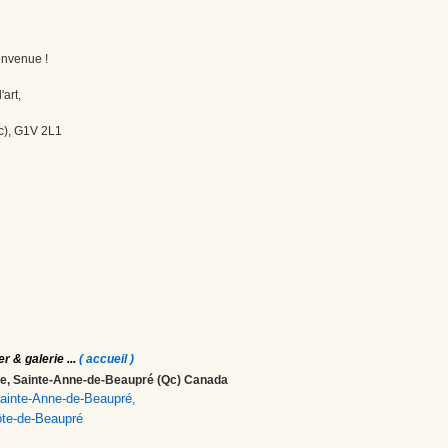
envenue !
'art,
c), G1V 2L1
er & galerie
...
( accueil )
ale, Sainte-Anne-de-Beaupré (Qc) Canada
 Sainte-Anne-de-Beaupré,
ôte-de-Beaupré