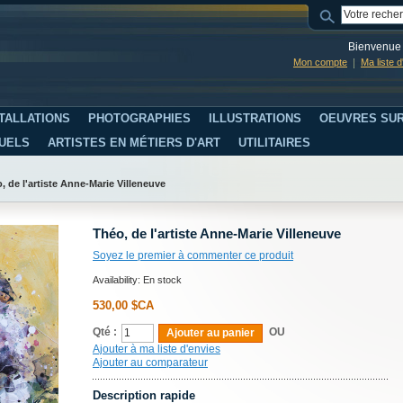
Bienvenue 
Mon compte
Ma liste 
TALLATIONS
PHOTOGRAPHIES
ILLUSTRATIONS
OEUVRES SUR
SUELS
ARTISTES EN MÉTIERS D'ART
UTILITAIRES
, de l'artiste Anne-Marie Villeneuve
Théo, de l'artiste Anne-Marie Villeneuve
Soyez le premier à commenter ce produit
Availability:
En stock
530,00 $CA
Qté :
OU
Ajouter au panier
Ajouter à ma liste d'envies
Ajouter au comparateur
Description rapide