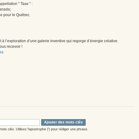
pellation " Taxe " :
Canada;
ée pour le Québec.
à l’exploration d’une galerie inventive qui regorge d’énergie créative.
us recevoir !
es
Ajouter des mots clés
ots clés. Utilisez l'apostrophe (') pour rédiger une phrase.