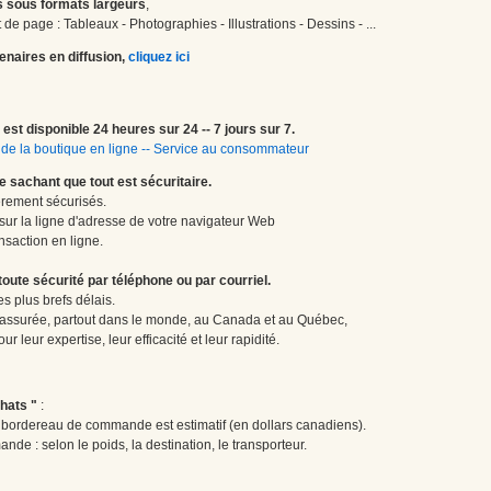
 sous formats largeurs
,
de page : Tableaux - Photographies - Illustrations - Dessins - ...
enaires en diffusion,
cliquez ici
est disponible 24 heures sur 24 -- 7 jours sur 7.
de la boutique en ligne
--
Service au consommateur
le sachant que tout est sécuritaire.
èrement sécurisés.
 sur la ligne d'adresse de votre navigateur Web
nsaction en ligne.
te sécurité par téléphone ou par courriel.
 plus brefs délais.
 assurée, partout dans le monde, au Canada et au Québec,
 leur expertise, leur efficacité et leur rapidité.
hats "
:
le bordereau de commande est estimatif (en dollars canadiens).
ande : selon le poids, la destination, le transporteur.