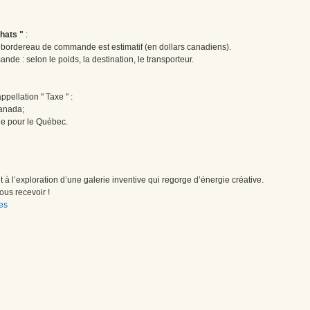
hats "
:
le bordereau de commande est estimatif (en dollars canadiens).
ande : selon le poids, la destination, le transporteur.
pellation " Taxe " :
Canada;
ée pour le Québec.
à l’exploration d’une galerie inventive qui regorge d’énergie créative.
us recevoir !
es