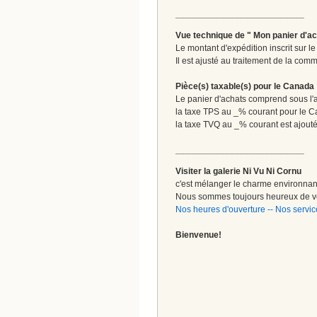
__________________________
Vue technique de " Mon panier d'ac
Le montant d'expédition inscrit sur 
Il est ajusté au traitement de la comm
Pièce(s) taxable(s) pour le Canada
Le panier d'achats comprend sous l'ap
la taxe TPS au _% courant pour le 
la taxe TVQ au _% courant est ajout
__________________________
Visiter la galerie Ni Vu Ni Cornu
c'est mélanger le charme environnant 
Nous sommes toujours heureux de vo
Nos heures d'ouverture
--
Nos servic
Bienvenue!