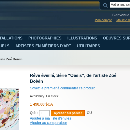
Bienvenue 
Mon compte
Ma liste 
TALLATIONS
PHOTOGRAPHIES
ILLUSTRATIONS
OEUVRES SUR
SUELS
ARTISTES EN MÉTIERS D'ART
UTILITAIRES
rtiste Zoé Boivin
Rêve éveillé, Série ''Oasis'', de l'artiste Zoé
Boivin
Soyez le premier à commenter ce produit
Availability:
En stock
1 490,00 $CA
Qté :
OU
Ajouter au panier
Ajouter à ma liste d'envies
Ajouter au comparateur