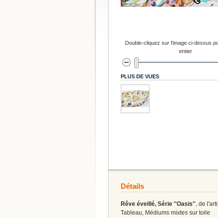
Double-cliquez sur l'image ci-dessus po
entier
PLUS DE VUES
Détails
Rêve éveillé, Série ''Oasis''
, de l'ar
Tableau, Médiums mixtes sur toile