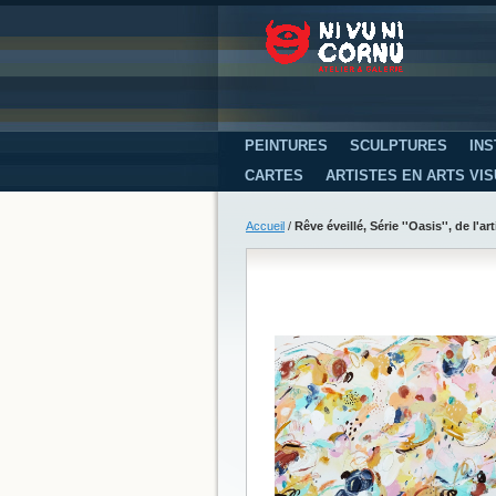
PEINTURES
SCULPTURES
INS
CARTES
ARTISTES EN ARTS VI
Accueil
/
Rêve éveillé, Série ''Oasis'', de l'a