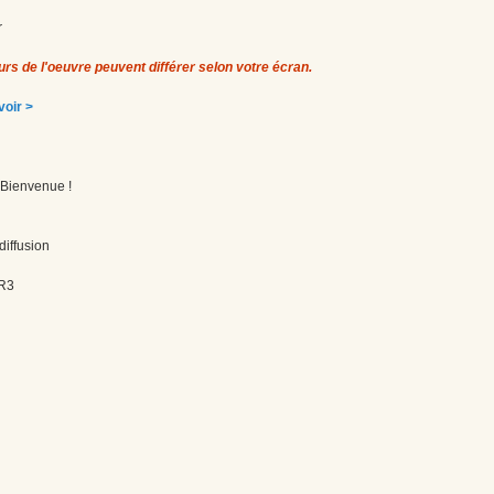
r
urs de l'oeuvre peuvent différer selon votre écran.
 voir >
! Bienvenue !
diffusion
3R3