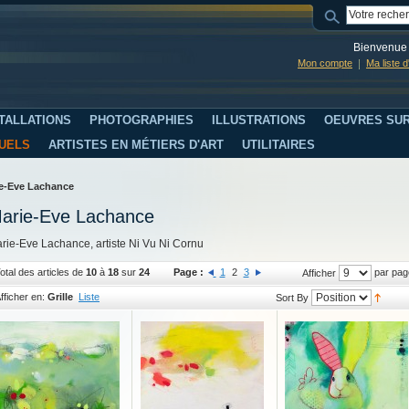
Bienvenue 
Mon compte
Ma liste 
TALLATIONS
PHOTOGRAPHIES
ILLUSTRATIONS
OEUVRES SUR
SUELS
ARTISTES EN MÉTIERS D'ART
UTILITAIRES
e-Eve Lachance
arie-Eve Lachance
rie-Eve Lachance, artiste Ni Vu Ni Cornu
otal des articles de
10
à
18
sur
24
Page :
1
2
3
par pag
Afficher
fficher en:
Grille
Liste
Sort By