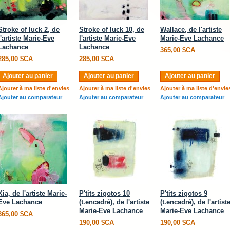
Stroke of luck 2, de
Stroke of luck 10, de
Wallace, de l'artiste
l'artiste Marie-Eve
l'artiste Marie-Eve
Marie-Eve Lachance
Lachance
Lachance
365,00 $CA
285,00 $CA
285,00 $CA
Ajouter au panier
Ajouter au panier
Ajouter au panier
Ajouter à ma liste d'envies
Ajouter à ma liste d'envies
Ajouter à ma liste d'envie
Ajouter au comparateur
Ajouter au comparateur
Ajouter au comparateur
Xia, de l'artiste Marie-
P'tits zigotos 10
P'tits zigotos 9
Eve Lachance
(t.encadré), de l'artiste
(t.encadré), de l'artist
Marie-Eve Lachance
Marie-Eve Lachance
365,00 $CA
190,00 $CA
190,00 $CA