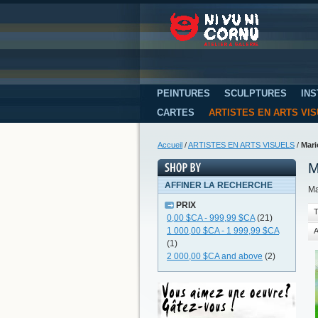
PEINTURES
SCULPTURES
INS
CARTES
ARTISTES EN ARTS VI
Accueil
/
ARTISTES EN ARTS VISUELS
/
Mari
M
AFFINER LA RECHERCHE
Ma
PRIX
T
0,00 $CA
-
999,99 $CA
(21)
1 000,00 $CA
-
1 999,99 $CA
A
(1)
2 000,00 $CA
and above
(2)