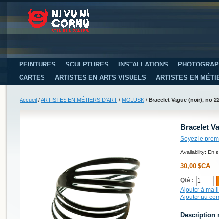
PEINTURES
SCULPTURES
INSTALLATIONS
PHOTOGRAP
CARTES
ARTISTES EN ARTS VISUELS
ARTISTES EN MÉTI
Accueil
/
ARTISTES EN MÉTIERS D'ART
/
MOLUSK
/
Bracelet Vague (noir), no 22
Bracelet Va
Soyez le prem
Availability:
En s
30,00 $CA
Qté :
Ajouter à ma li
Ajouter au co
Description 