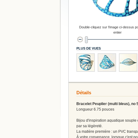
Double-cliquez sur l'image ci-dessus po
entier
PLUS DE VUES
Détails
Bracelet Peuplier (multi bleus), no 
Longueur 6.75 pouces
Bijou d'inspiration aquatique souple 
par sa légèreté.
La matière première : un PVC transpa
À votre convenance, lorsque c'est po