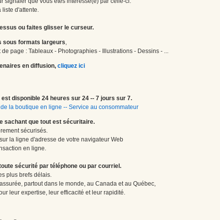
 signaler que vous êtes intéressé(e) par celle-ci.
liste d'attente.
essus ou faites glisser le curseur.
 sous formats largeurs
,
de page : Tableaux - Photographies - Illustrations - Dessins - ...
enaires en diffusion,
cliquez ici
est disponible 24 heures sur 24 -- 7 jours sur 7.
de la boutique en ligne
--
Service au consommateur
le sachant que tout est sécuritaire.
èrement sécurisés.
 sur la ligne d'adresse de votre navigateur Web
nsaction en ligne.
te sécurité par téléphone ou par courriel.
 plus brefs délais.
 assurée, partout dans le monde, au Canada et au Québec,
 leur expertise, leur efficacité et leur rapidité.