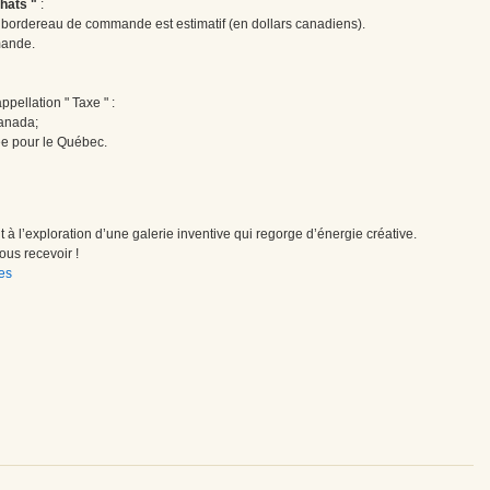
hats "
:
le bordereau de commande est estimatif (en dollars canadiens).
mande.
pellation " Taxe " :
Canada;
ée pour le Québec.
à l’exploration d’une galerie inventive qui regorge d’énergie créative.
us recevoir !
es