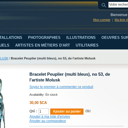
Bienvenue 
Mon compte
Ma liste 
TALLATIONS
PHOTOGRAPHIES
ILLUSTRATIONS
OEUVRES SUR
SUELS
ARTISTES EN MÉTIERS D'ART
UTILITAIRES
LUSK
/
Bracelet Peuplier (multi bleus), no 53, de l'artiste Molusk
Bracelet Peuplier (multi bleus), no 53, de
l'artiste Molusk
Soyez le premier à commenter ce produit
Availability:
En stock
30,00 $CA
Qté :
OU
Ajouter au panier
Ajouter à ma liste d'envies
Ajouter au comparateur