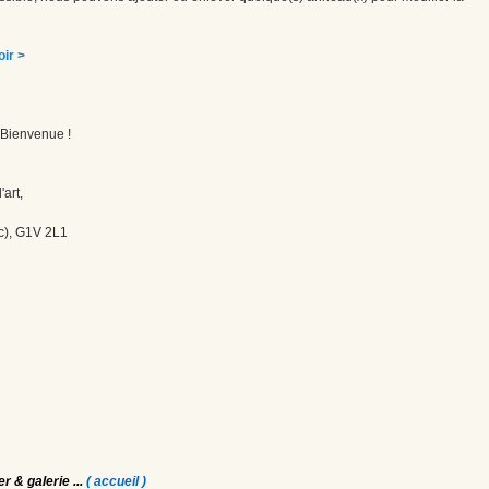
oir >
! Bienvenue !
'art,
c), G1V 2L1
er & galerie
...
( accueil )