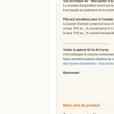
Vue technique de " Mon panier d'ac
Le montant d'expédition inscrit sur 
Il est ajusté au traitement de la com
Pièce(s) taxable(s) pour le Canada
Le panier d'achats comprend sous l'ap
la taxe TPS au _% courant pour le 
la taxe TVQ au _% courant est ajout
__________________________
Visiter la galerie Ni Vu Ni Cornu
c'est mélanger le charme environnant 
Nous sommes toujours heureux de vo
Nos heures d'ouverture
--
Nos servic
Bienvenue!
Mots clés du produit