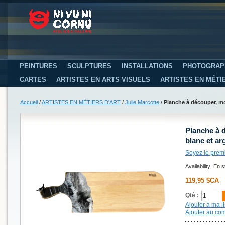
PEINTURES
SCULPTURES
INSTALLATIONS
PHOTOGRAP
CARTES
ARTISTES EN ARTS VISUELS
ARTISTES EN MÉTI
Accueil
/
ARTISTES EN MÉTIERS D'ART
/
Julie Marcotte
/
Planche à découper, moy
Planche à d
blanc et arg
Soyez le prem
Availability:
En s
119,95 $CA
Qté :
Ajouter à ma li
Ajouter au co