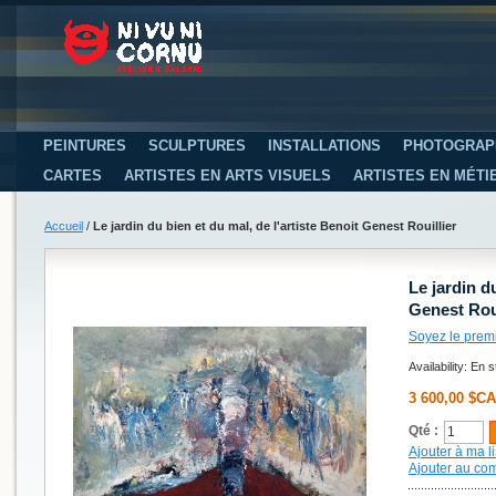
PEINTURES
SCULPTURES
INSTALLATIONS
PHOTOGRAP
CARTES
ARTISTES EN ARTS VISUELS
ARTISTES EN MÉTI
Accueil
/
Le jardin du bien et du mal, de l'artiste Benoit Genest Rouillier
Le jardin du
Genest Roui
Soyez le prem
Availability:
En s
3 600,00 $CA
Qté :
Ajouter à ma li
Ajouter au co