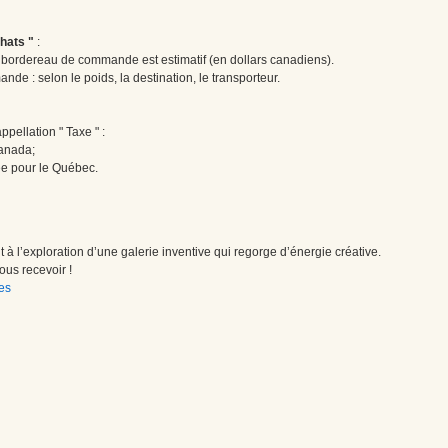
hats "
:
le bordereau de commande est estimatif (en dollars canadiens).
ande : selon le poids, la destination, le transporteur.
pellation " Taxe " :
Canada;
ée pour le Québec.
à l’exploration d’une galerie inventive qui regorge d’énergie créative.
us recevoir !
es