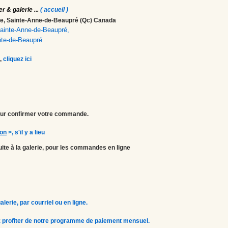
er & galerie
...
( accueil )
ale, Sainte-Anne-de-Beaupré (Qc) Canada
 Sainte-Anne-de-Beaupré,
ôte-de-Beaupré
,
cliquez ici
r confirmer votre commande.
ion
>
, s'il y a lieu
atuite à la galerie, pour les commandes en ligne
erie, par courriel ou en ligne.
 profiter de notre programme de paiement mensuel.