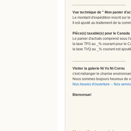
__________________________
Vue technique de " Mon panier d'ac
Le montant d'expédition inscrit sur 
Il est ajusté au traitement de la comm
Pièce(s) taxable(s) pour le Canada
Le panier d'achats comprend sous l'ap
la taxe TPS au _% courant pour le 
la taxe TVQ au _% courant est ajout
__________________________
Visiter la galerie Ni Vu Ni Cornu
c'est mélanger le charme environnant 
Nous sommes toujours heureux de vo
Nos heures d'ouverture
--
Nos servic
Bienvenue!