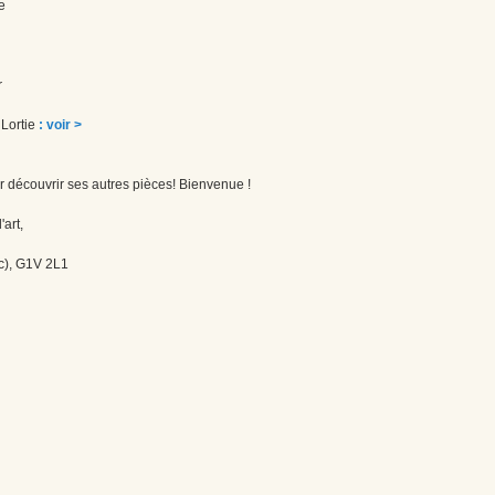
ie
r
 Lortie
: voir >
r découvrir ses autres pièces! Bienvenue !
'art,
c), G1V 2L1