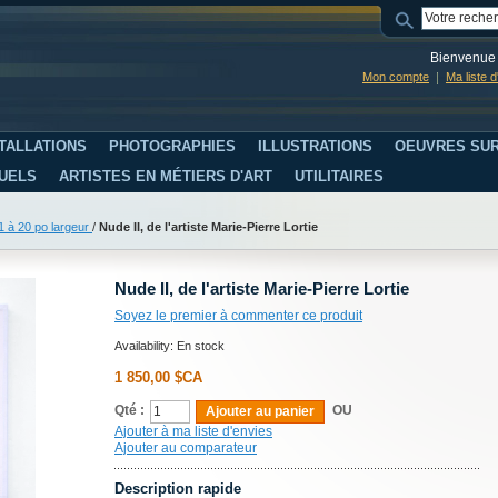
Bienvenue 
Mon compte
Ma liste 
TALLATIONS
PHOTOGRAPHIES
ILLUSTRATIONS
OEUVRES SUR
SUELS
ARTISTES EN MÉTIERS D'ART
UTILITAIRES
 à 20 po largeur
/
Nude II, de l'artiste Marie-Pierre Lortie
Nude II, de l'artiste Marie-Pierre Lortie
Soyez le premier à commenter ce produit
Availability:
En stock
1 850,00 $CA
Qté :
OU
Ajouter au panier
Ajouter à ma liste d'envies
Ajouter au comparateur
Description rapide