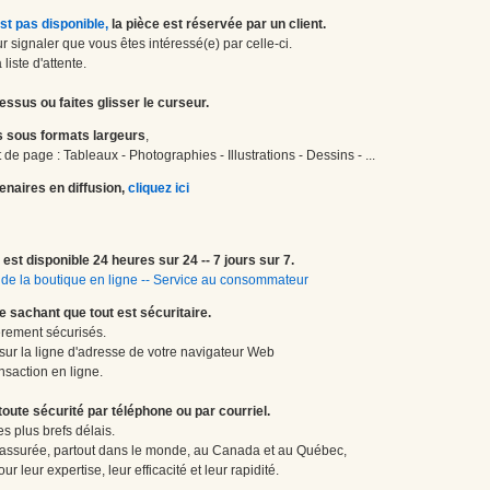
st pas disponible,
la pièce est réservée par un client.
 signaler que vous êtes intéressé(e) par celle-ci.
liste d'attente.
essus ou faites glisser le curseur.
 sous formats largeurs
,
de page : Tableaux - Photographies - Illustrations - Dessins - ...
enaires en diffusion,
cliquez ici
est disponible 24 heures sur 24 -- 7 jours sur 7.
de la boutique en ligne
--
Service au consommateur
le sachant que tout est sécuritaire.
èrement sécurisés.
 sur la ligne d'adresse de votre navigateur Web
nsaction en ligne.
te sécurité par téléphone ou par courriel.
 plus brefs délais.
 assurée, partout dans le monde, au Canada et au Québec,
 leur expertise, leur efficacité et leur rapidité.