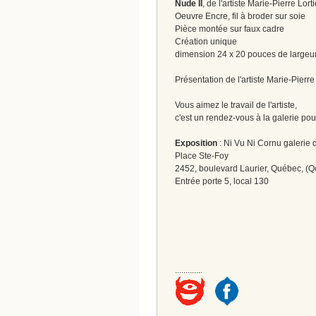
Nude II
, de l'artiste Marie-Pierre Lort
Oeuvre Encre, fil à broder sur soie
Pièce montée sur faux cadre
Création unique
dimension 24 x 20 pouces de largeu
Présentation de l'artiste Marie-Pierre
Vous aimez le travail de l'artiste,
c'est un rendez-vous à la galerie pou
Exposition
: Ni Vu Ni Cornu galerie d
Place Ste-Foy
2452, boulevard Laurier, Québec, (Q
Entrée porte 5, local 130
.............