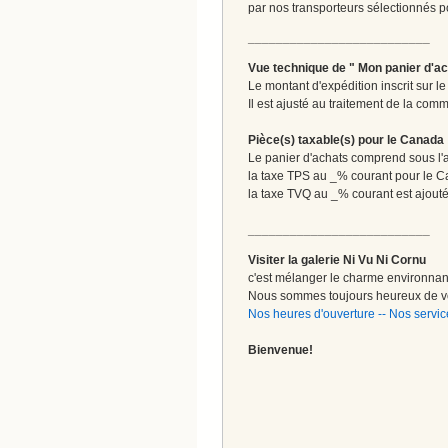
par nos transporteurs sélectionnés pour
__________________________
Vue technique de " Mon panier d'ac
Le montant d'expédition inscrit sur 
Il est ajusté au traitement de la comm
Pièce(s) taxable(s) pour le Canada
Le panier d'achats comprend sous l'ap
la taxe TPS au _% courant pour le 
la taxe TVQ au _% courant est ajout
__________________________
Visiter la galerie Ni Vu Ni Cornu
c'est mélanger le charme environnant 
Nous sommes toujours heureux de vo
Nos heures d'ouverture
--
Nos servic
Bienvenue!