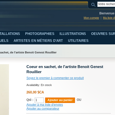
Bienvenue 
Mon compte
Ma liste 
TALLATIONS
PHOTOGRAPHIES
ILLUSTRATIONS
OEUVRES SUR
SUELS
ARTISTES EN MÉTIERS D'ART
UTILITAIRES
achet, de l'artiste Benoit Genest Rouillier
Coeur en sachet, de l'artiste Benoit Genest
Rouillier
Soyez le premier à commenter ce produit
Availability:
En stock
260,00 $CA
Qté :
OU
Ajouter au panier
Ajouter à ma liste d'envies
Ajouter au comparateur