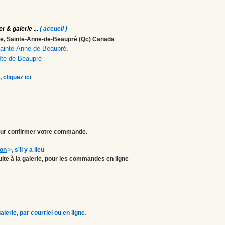
er & galerie
...
( accueil )
ale, Sainte-Anne-de-Beaupré (Qc) Canada
 Sainte-Anne-de-Beaupré,
ôte-de-Beaupré
,
cliquez ici
r confirmer votre commande.
ion
>
, s'il y a lieu
atuite à la galerie, pour les commandes en ligne
erie, par courriel ou en ligne.