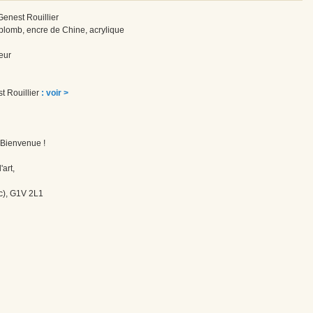
 Genest Rouillier
plomb, encre de Chine, acrylique
eur
st Rouillier
: voir >
! Bienvenue !
'art,
c), G1V 2L1