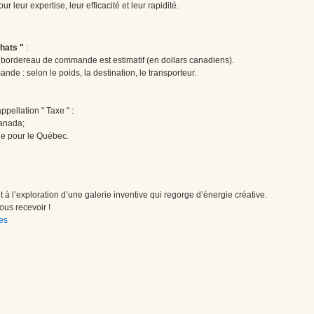
 leur expertise, leur efficacité et leur rapidité.
hats "
:
le bordereau de commande est estimatif (en dollars canadiens).
ande : selon le poids, la destination, le transporteur.
pellation " Taxe " :
Canada;
ée pour le Québec.
à l’exploration d’une galerie inventive qui regorge d’énergie créative.
us recevoir !
es