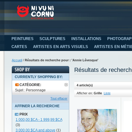
PEINTURES
SCULPTURES
INSTALLATIONS
PHOTOGRAP
CARTES
ARTISTES EN ARTS VISUELS
ARTISTES EN MÉTI
Accueil
/
Résultats de recherche pour : 'Annie Lévesque'
Résultats de recherch
CURRENTLY SHOPPING BY:
CATÉGORIE:
4 article(s)
Sujet : Personnage
Afficher en:
Grille
Liste
Tout effacer
AFFINER LA RECHERCHE
PRIX
1 000,00 $CA
-
1 999,99 $CA
(3)
3 000,00 $CA
and above
(1)