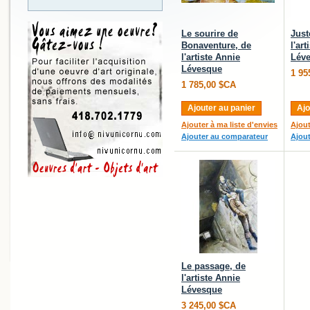
Le sourire de
Just
Bonaventure, de
l'ar
l'artiste Annie
Lév
Lévesque
1 95
1 785,00 $CA
Ajouter au panier
Ajo
Ajouter à ma liste d'envies
Ajout
Ajouter au comparateur
Ajou
Le passage, de
l'artiste Annie
Lévesque
3 245,00 $CA