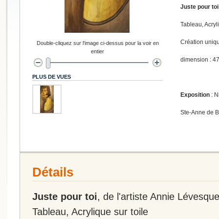
Juste pour toi
Tableau, Acryli
Création uniq
Double-cliquez sur l'image ci-dessus pour la voir en
entier
dimension : 47
PLUS DE VUES
Exposition
: N
Ste-Anne de 
Détails
Juste pour toi
, de l'artiste Annie Lévesqu
Tableau, Acrylique sur toile