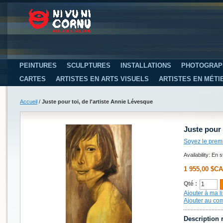
PEINTURES
SCULPTURES
INSTALLATIONS
PHOTOGRAP
CARTES
ARTISTES EN ARTS VISUELS
ARTISTES EN MÉTI
Accueil
/
Juste pour toi, de l'artiste Annie Lévesque
Juste pour 
Soyez le prem
Availability:
En s
1 955,00 $CA
Qté :
Ajouter à ma li
Ajouter au co
Description 