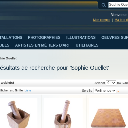
Bienvenue 
Mon compte
Ma liste 
TALLATIONS
PHOTOGRAPHIES
ILLUSTRATIONS
OEUVRES SUR
SUELS
ARTISTES EN MÉTIERS D'ART
UTILITAIRES
hie Ouellet'
ésultats de recherche pour 'Sophie Ouellet'
 article(s)
par pag
Afficher
fficher en:
Grille
Liste
Sort By