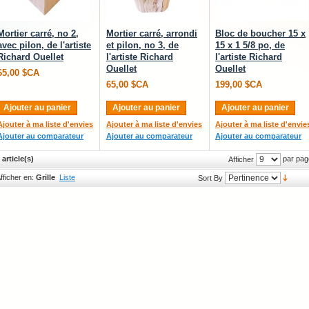
Mortier carré, no 2,
Mortier carré, arrondi
Bloc de boucher 15 x
avec pilon, de l'artiste
et pilon, no 3, de
15 x 1 5/8 po, de
Richard Ouellet
l'artiste Richard
l'artiste Richard
Ouellet
Ouellet
65,00 $CA
65,00 $CA
199,00 $CA
Ajouter au panier
Ajouter au panier
Ajouter au panier
Ajouter à ma liste d'envies
Ajouter à ma liste d'envies
Ajouter à ma liste d'envie
Ajouter au comparateur
Ajouter au comparateur
Ajouter au comparateur
 article(s)
par pag
Afficher
fficher en:
Grille
Liste
Sort By