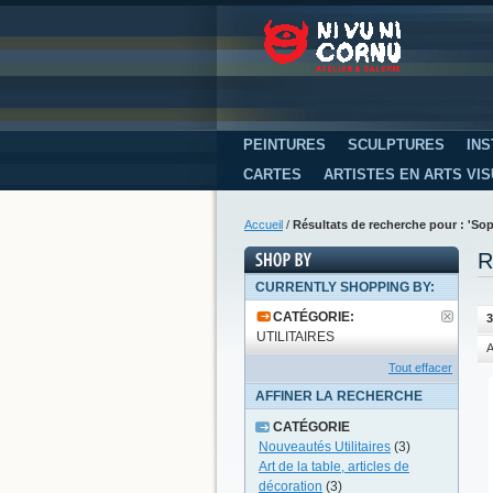
PEINTURES
SCULPTURES
INS
CARTES
ARTISTES EN ARTS VI
Accueil
/
Résultats de recherche pour : 'Sop
R
CURRENTLY SHOPPING BY:
CATÉGORIE:
3
UTILITAIRES
A
Tout effacer
AFFINER LA RECHERCHE
CATÉGORIE
Nouveautés Utilitaires
(3)
Art de la table, articles de
décoration
(3)