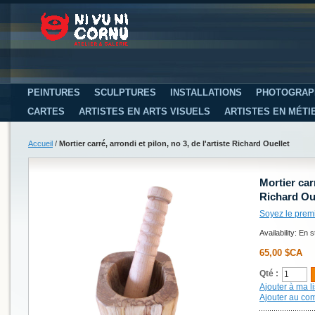
PEINTURES
SCULPTURES
INSTALLATIONS
PHOTOGRAP
CARTES
ARTISTES EN ARTS VISUELS
ARTISTES EN MÉTI
Accueil
/
Mortier carré, arrondi et pilon, no 3, de l'artiste Richard Ouellet
Mortier carr
Richard Ou
Soyez le prem
Availability:
En s
65,00 $CA
Qté :
Ajouter à ma li
Ajouter au co