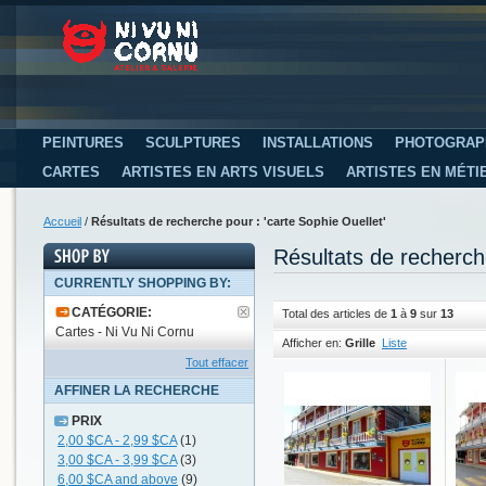
PEINTURES
SCULPTURES
INSTALLATIONS
PHOTOGRAP
CARTES
ARTISTES EN ARTS VISUELS
ARTISTES EN MÉTI
Accueil
/
Résultats de recherche pour : 'carte Sophie Ouellet'
Résultats de recherch
CURRENTLY SHOPPING BY:
CATÉGORIE:
Total des articles de
1
à
9
sur
13
Cartes - Ni Vu Ni Cornu
Afficher en:
Grille
Liste
Tout effacer
AFFINER LA RECHERCHE
PRIX
2,00 $CA
-
2,99 $CA
(1)
3,00 $CA
-
3,99 $CA
(3)
6,00 $CA
and above
(9)