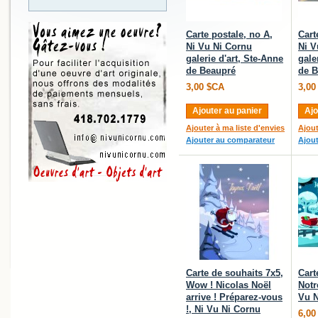
Carte postale, no A,
Cart
Ni Vu Ni Cornu
Ni V
galerie d'art, Ste-Anne
gale
de Beaupré
de B
3,00 $CA
3,00
Ajouter au panier
Ajo
Ajouter à ma liste d'envies
Ajout
Ajouter au comparateur
Ajou
Carte de souhaits 7x5,
Cart
Wow ! Nicolas Noël
Notr
arrive ! Préparez-vous
Vu N
!, Ni Vu Ni Cornu
6,00