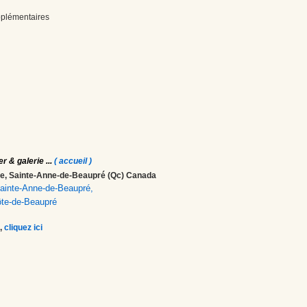
upplémentaires
er & galerie
...
( accueil )
ale, Sainte-Anne-de-Beaupré (Qc) Canada
 Sainte-Anne-de-Beaupré,
ôte-de-Beaupré
,
cliquez ici