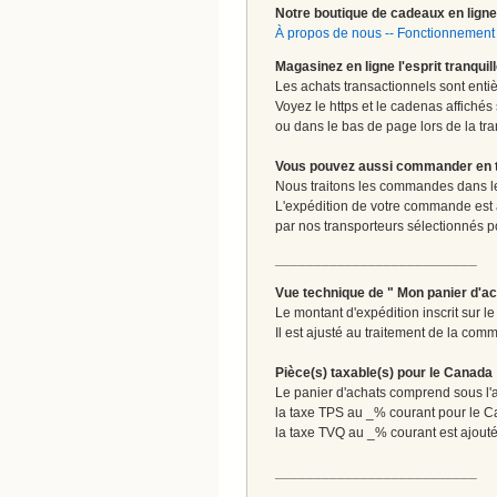
Notre boutique de cadeaux en ligne 
À propos de nous
--
Fonctionnement 
Magasinez en ligne l'esprit tranquil
Les achats transactionnels sont enti
Voyez le https et le cadenas affichés
ou dans le bas de page lors de la tra
Vous pouvez aussi commander en tou
Nous traitons les commandes dans les
L'expédition de votre commande est
par nos transporteurs sélectionnés pour
__________________________
Vue technique de " Mon panier d'ac
Le montant d'expédition inscrit sur 
Il est ajusté au traitement de la com
Pièce(s) taxable(s) pour le Canada
Le panier d'achats comprend sous l'ap
la taxe TPS au _% courant pour le 
la taxe TVQ au _% courant est ajout
__________________________