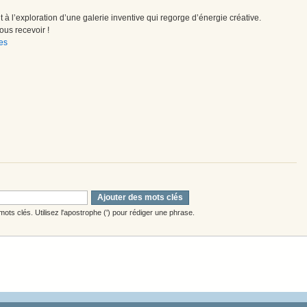
à l’exploration d’une galerie inventive qui regorge d’énergie créative.
us recevoir !
es
Ajouter des mots clés
ots clés. Utilisez l'apostrophe (') pour rédiger une phrase.