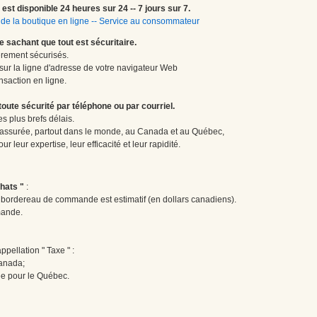
est disponible 24 heures sur 24 -- 7 jours sur 7.
de la boutique en ligne
--
Service au consommateur
le sachant que tout est sécuritaire.
èrement sécurisés.
 sur la ligne d'adresse de votre navigateur Web
nsaction en ligne.
te sécurité par téléphone ou par courriel.
 plus brefs délais.
 assurée, partout dans le monde, au Canada et au Québec,
 leur expertise, leur efficacité et leur rapidité.
hats "
:
le bordereau de commande est estimatif (en dollars canadiens).
mande.
pellation " Taxe " :
Canada;
ée pour le Québec.