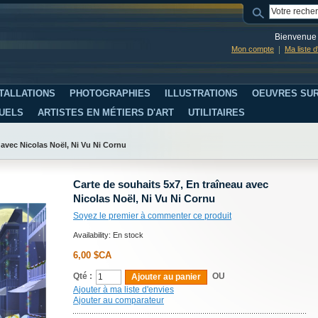
Bienvenue 
Mon compte
Ma liste 
TALLATIONS
PHOTOGRAPHIES
ILLUSTRATIONS
OEUVRES SUR
SUELS
ARTISTES EN MÉTIERS D'ART
UTILITAIRES
 avec Nicolas Noël, Ni Vu Ni Cornu
Carte de souhaits 5x7, En traîneau avec
Nicolas Noël, Ni Vu Ni Cornu
Soyez le premier à commenter ce produit
Availability:
En stock
6,00 $CA
Qté :
OU
Ajouter au panier
Ajouter à ma liste d'envies
Ajouter au comparateur