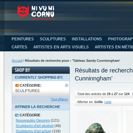
PEINTURES
SCULPTURES
INSTALLATIONS
PHOTOGRAP
CARTES
ARTISTES EN ARTS VISUELS
ARTISTES EN MÉTI
Accueil
/
Résultats de recherche pour : 'Tableau Sandy Cunninngham'
Résultats de recherc
Cunninngham'
CURRENTLY SHOPPING BY:
CATÉGORIE:
SCULPTURES
Total des articles de
19
à
27
sur
124
Tout effacer
Afficher en:
Grille
Liste
AFFINER LA RECHERCHE
CATÉGORIE
Nouveautés Oeuvres
(121)
Sculptures d'art abstrait
(49)
Sculptures d'art actuel
(118)