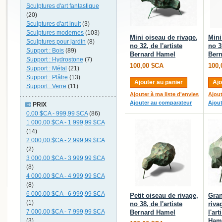
Sculptures d'art fantastique
(20)
Sculptures d'art inuit
(3)
Sculptures modernes
(103)
Mini oiseau de rivage,
Mini
Sculptures pour jardin
(8)
no 32, de l'artiste
no 35
Support : Bois
(89)
Bernard Hamel
Ber
Support : Hydrostone
(7)
100,00 $CA
100,
Support : Métal
(21)
Support : Plâtre
(13)
Ajouter au panier
Ajo
Support : Verre
(11)
Ajouter à ma liste d'envies
Ajout
Ajouter au comparateur
Ajou
PRIX
0,00 $CA
-
999,99 $CA
(86)
1 000,00 $CA
-
1 999,99 $CA
(14)
2 000,00 $CA
-
2 999,99 $CA
(2)
3 000,00 $CA
-
3 999,99 $CA
(8)
4 000,00 $CA
-
4 999,99 $CA
(8)
6 000,00 $CA
-
6 999,99 $CA
Petit oiseau de rivage,
Gran
(1)
no 38, de l'artiste
riva
7 000,00 $CA
-
7 999,99 $CA
Bernard Hamel
l'ar
(3)
Ham