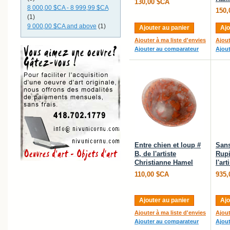
130,00 $CA
8 000,00 $CA
-
8 999,99 $CA
150,
(1)
9 000,00 $CA
and above
(1)
Ajouter au panier
Ajo
Ajouter à ma liste d'envies
Ajout
Ajouter au comparateur
Ajou
Entre chien et loup #
Sans
B, de l'artiste
Rupi
Christianne Hamel
l'ar
110,00 $CA
935,
Ajouter au panier
Ajo
Ajouter à ma liste d'envies
Ajout
Ajouter au comparateur
Ajou