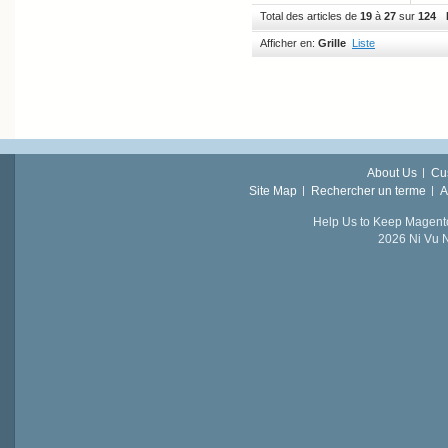
Total des articles de
19
à
27
sur
124
Afficher en:
Grille
Liste
About Us
Cu
Site Map
Rechercher un terme
A
Help Us to Keep Magent
2026 Ni Vu N