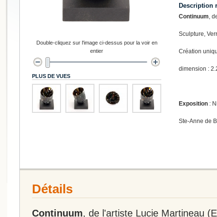
Description 
Continuum
, d
Sculpture, Verr
Double-cliquez sur l'image ci-dessus pour la voir en
entier
Création uniq
dimension : 2.
PLUS DE VUES
Exposition
: N
Ste-Anne de 
Détails
Continuum
, de l'artiste Lucie Martineau (