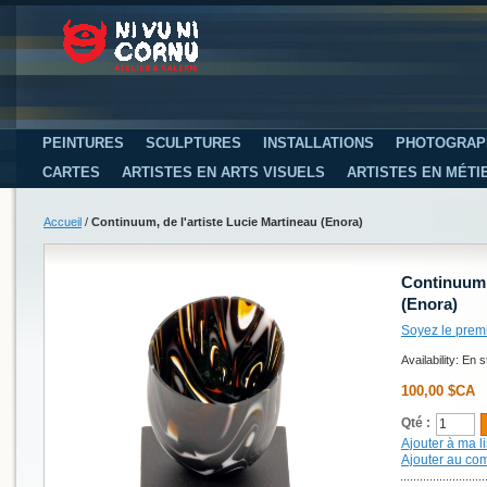
PEINTURES
SCULPTURES
INSTALLATIONS
PHOTOGRAP
CARTES
ARTISTES EN ARTS VISUELS
ARTISTES EN MÉTI
Accueil
/
Continuum, de l'artiste Lucie Martineau (Enora)
Continuum, 
(Enora)
Soyez le prem
Availability:
En s
100,00 $CA
Qté :
Ajouter à ma li
Ajouter au co