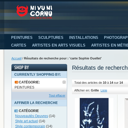
PEINTURES
SCULPTURES
INSTALLATIONS
PHOTOGRAP
CARTES
ARTISTES EN ARTS VISUELS
ARTISTES EN MÉTI
Accueil
/
Résultats de recherche pour : 'carte Sophie Ouellet'
Résultats de recherch
CURRENTLY SHOPPING BY:
CATÉGORIE:
Total des articles de
10
à
14
sur
14
PEINTURES
Afficher en:
Grille
Liste
Tout effacer
AFFINER LA RECHERCHE
CATÉGORIE
Nouveautés Oeuvres
(14)
Style art actuel
(14)
Style contemporain
(14)