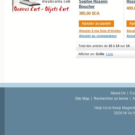
Sophie Rozenn
Roz
Boucher
400,
385,00 $CA
Ajouter au panier
Ajo
Ajouter à ma liste d'envies
Ajout
Ajouter au comparateur
Ajou
Total des articles de
10
à
14
sur
14
Afficher en:
Grille
Liste
About Us
Cu
Site Map
Rechercher un terme
A
Help Us to Keep Magent
2026 Ni Vu N