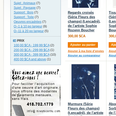
Sujet : Animaux
(7)
Sujet : Paysage
(7)
Support : Bois
(7)
Regards croisés
Tiss
(Série Fleurs des
(Sér
Support : Toile
(7)
champs) (t.encadré),
(t.en
Oeuvres encadrées
(7)
de l'artiste Sophie
Sop
O--1 à 10 po largeur
(9)
Rozenn Boucher
Bou
O--11 à 20 po largeur
(5)
300,00 $CA
300,
PRIX
Ajouter au panier
Ajo
100,00 $CA
-
199,99 $CA
(2)
200,00 $CA
-
299,99 $CA
(1)
Ajouter à ma liste d'envies
Ajout
300,00 $CA
-
399,99 $CA
(10)
Ajouter au comparateur
Ajou
400,00 $CA
and above
(1)
Murmure (Série
Abon
Fleurs des champs)
Sorb
(t.encadré), de l'artiste
de l