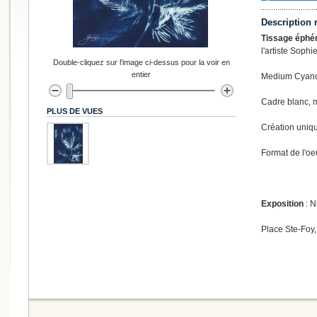
Description 
Tissage éphém
l'artiste Sop
Double-cliquez sur l'image ci-dessus pour la voir en
entier
Medium Cyanot
Cadre blanc, 
PLUS DE VUES
Création uniq
Format de l'oe
Exposition
: N
Place Ste-Foy,