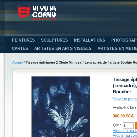
PEINTURES
SCULPTURES
INSTALLATIONS
PHOTOGRAP
CARTES
ARTISTES EN ARTS VISUELS
ARTISTES EN MÉTI
Accueil
/
Tissage éphémère 2 (Série Mimosa) (t.encadré), de l'artiste Sophie 
Tissage ép
(t.encadré)
Boucher
Soyez le prem
Availability:
En s
300,00 $CA
Qté :
Ajouter à ma li
Ajouter au co