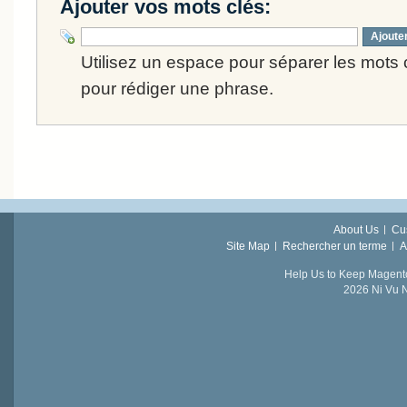
Ajouter vos mots clés:
Ajoute
Utilisez un espace pour séparer les mots cl
pour rédiger une phrase.
About Us
Cu
Site Map
Rechercher un terme
A
Help Us to Keep Magent
2026 Ni Vu N