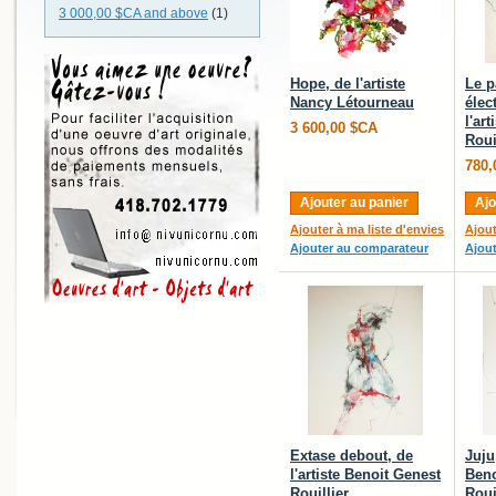
3 000,00 $CA
and above
(1)
Hope, de l'artiste
Le p
Nancy Létourneau
élec
l'ar
3 600,00 $CA
Roui
780,
Ajouter au panier
Ajo
Ajouter à ma liste d'envies
Ajout
Ajouter au comparateur
Ajou
Extase debout, de
Juju,
l'artiste Benoit Genest
Beno
Rouillier
Roui