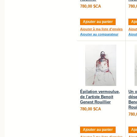
780,00 $CA
780,
Ajouter au panier
Ajo
Ajouter à ma liste d'envies
Ajout
Ajouter au comparateur
Ajou
Épilation vermoulue,
Un o
de l'artiste Benoit
dése
Genest Rouillier
Beno
Roui
780,00 $CA
780,
Ajouter au panier
Ajo
Ajouter à ma liste d'envies
Ajout