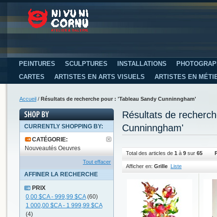
PEINTURES
SCULPTURES
INSTALLATIONS
PHOTOGRAP
CARTES
ARTISTES EN ARTS VISUELS
ARTISTES EN MÉTI
Accueil
/
Résultats de recherche pour : 'Tableau Sandy Cunninngham'
Résultats de recherc
Cunninngham'
CURRENTLY SHOPPING BY:
CATÉGORIE:
Nouveautés Oeuvres
Total des articles de
1
à
9
sur
65
Tout effacer
Afficher en:
Grille
Liste
AFFINER LA RECHERCHE
PRIX
0,00 $CA
-
999,99 $CA
(60)
1 000,00 $CA
-
1 999,99 $CA
(4)