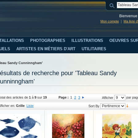
Bienvenue 
Mon compte
Ma liste 
TALLATIONS
PHOTOGRAPHIES
ILLUSTRATIONS
OEUVRES SUR
SUELS
ARTISTES EN MÉTIERS D'ART
UTILITAIRES
ableau Sandy Cunninngham'
ésultats de recherche pour 'Tableau Sandy
unninngham'
otal des articles de
1
à
9
sur
19
Page :
1
2
3
par pag
Afficher
fficher en:
Grille
Liste
Sort By