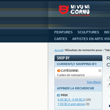
PEINTURES
SCULPTURES
INS
CARTES
ARTISTES EN ARTS VI
Accueil
/
Résultats de recherche pour : 'T
R
C
CURRENTLY SHOPPING BY:
CATÉGORIE:
Cartes de naissance
T
Tout effacer
A
AFFINER LA RECHERCHE
PRIX
6,00 $CA
-
6,99 $CA
(16)
7,00 $CA
and above
(3)