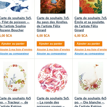
Carte de souhaits 5x5,
Carte de souhaits 7x5,
Carte de souhaits 7x5
-- Filet de poisson --,
Au pays des Airelles,
Émile et sa poulette,
de l'artiste Sophie
de l'artiste Félix
de l'artiste Félix
Rozenn Boucher
Girard
Girard
6,00 $CA
6,00 $CA
6,00 $CA
Ajouter au panier
Ajouter au panier
Ajouter au panier
Ajouter à ma liste d'envies
Ajouter à ma liste d'envies
Ajouter à ma liste d'envie
Ajouter au comparateur
Ajouter au comparateur
Ajouter au comparateur
Carte de souhaits 4x5
Carte de souhaits 5x5,
Carte de souhaits 4x5
po, -- Tracteur --, de
-- La ronde des
po, -- Oie blanche --,
l'artiste Katrinn
poissons rouges --,
de l'artiste Katrinn