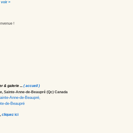
: voir >
envenue !
er & galerie
...
( accueil )
ale, Sainte-Anne-de-Beaupré (Qc) Canada
 Sainte-Anne-de-Beaupré,
ôte-de-Beaupré
,
cliquez ici