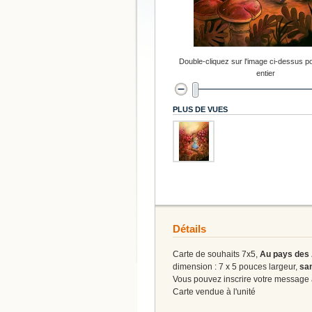
Double-cliquez sur l'image ci-dessus po
entier
PLUS DE VUES
Détails
Carte de souhaits 7x5,
Au pays des 
dimension : 7 x 5 pouces largeur,
san
Vous pouvez inscrire votre message à 
Carte vendue à l'unité