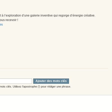
à l’exploration d’une galerie inventive qui regorge d’énergie créative.
us recevoir !
es
Ajouter des mots clés
ots clés. Utilisez l'apostrophe (') pour rédiger une phrase.