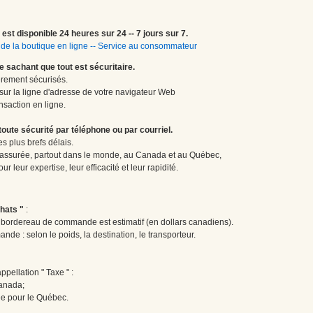
est disponible 24 heures sur 24 -- 7 jours sur 7.
de la boutique en ligne
--
Service au consommateur
le sachant que tout est sécuritaire.
èrement sécurisés.
 sur la ligne d'adresse de votre navigateur Web
nsaction en ligne.
te sécurité par téléphone ou par courriel.
 plus brefs délais.
 assurée, partout dans le monde, au Canada et au Québec,
 leur expertise, leur efficacité et leur rapidité.
hats "
:
le bordereau de commande est estimatif (en dollars canadiens).
ande : selon le poids, la destination, le transporteur.
pellation " Taxe " :
Canada;
ée pour le Québec.