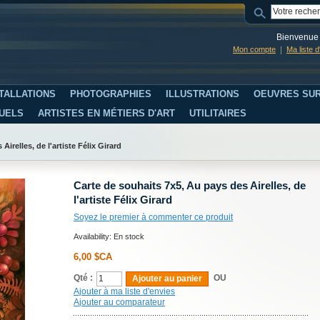
Bienvenue 
Mon compte
Ma liste 
TALLATIONS
PHOTOGRAPHIES
ILLUSTRATIONS
OEUVRES SUR
SUELS
ARTISTES EN MÉTIERS D'ART
UTILITAIRES
irelles, de l'artiste Félix Girard
Carte de souhaits 7x5, Au pays des Airelles, de
l'artiste Félix Girard
Soyez le premier à commenter ce produit
Availability:
En stock
6,00 $CA
Qté :
OU
Ajouter au panier
Ajouter à ma liste d'envies
Ajouter au comparateur