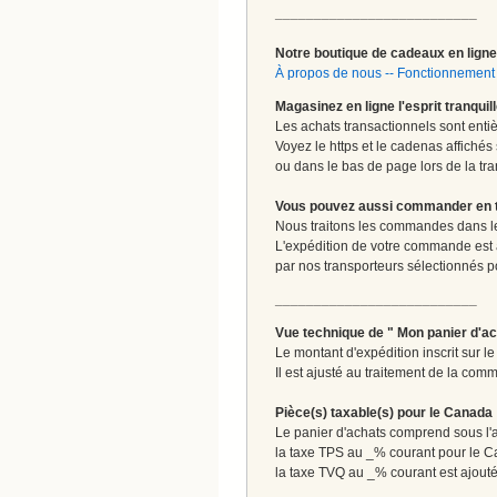
__________________________
Notre boutique de cadeaux en ligne 
À propos de nous
--
Fonctionnement 
Magasinez en ligne l'esprit tranquil
Les achats transactionnels sont enti
Voyez le https et le cadenas affichés
ou dans le bas de page lors de la tra
Vous pouvez aussi commander en tou
Nous traitons les commandes dans les
L'expédition de votre commande est
par nos transporteurs sélectionnés pour
__________________________
Vue technique de " Mon panier d'ac
Le montant d'expédition inscrit sur 
Il est ajusté au traitement de la comm
Pièce(s) taxable(s) pour le Canada
Le panier d'achats comprend sous l'ap
la taxe TPS au _% courant pour le 
la taxe TVQ au _% courant est ajout