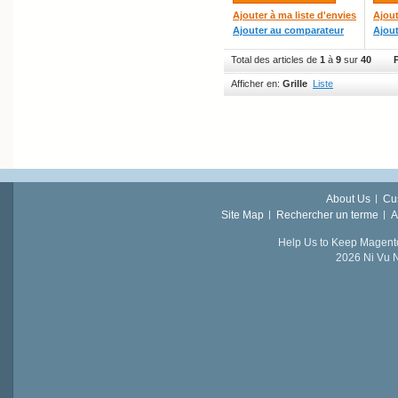
Ajouter à ma liste d'envies
Ajout
Ajouter au comparateur
Ajou
Total des articles de
1
à
9
sur
40
Afficher en:
Grille
Liste
About Us
Cu
Site Map
Rechercher un terme
A
Help Us to Keep Magent
2026 Ni Vu N