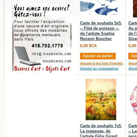
Carte de souhaits 5x5,
Cart
-- Filet de poisson --,
Au p
de l'artiste Sophie
de l'
Rozenn Boucher
Gira
6,00 $CA
6,00
Ajouter au panier
Ajo
Ajouter à ma liste d'envies
Ajout
Ajouter au comparateur
Ajou
Carte de souhaits 7x5,
Cart
La joggeuse, de
-- L
l'artiste Félix Girard
pois