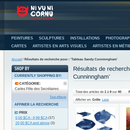
PEINTURES
SCULPTURES
INSTALLATIONS
PHOTOGRAP
CARTES
ARTISTES EN ARTS VISUELS
ARTISTES EN MÉTI
Accueil
/
Résultats de recherche pour : 'Tableau Sandy Cunninngham'
Résultats de recherc
Cunninngham'
CURRENTLY SHOPPING BY:
CATÉGORIE:
Cartes Fête des Secrétaires
Total des articles de
1
à
9
sur
40
Tout effacer
Afficher en:
Grille
Liste
AFFINER LA RECHERCHE
PRIX
0,00 $CA
-
9,99 $CA
(37)
20,00 $CA
and above
(3)