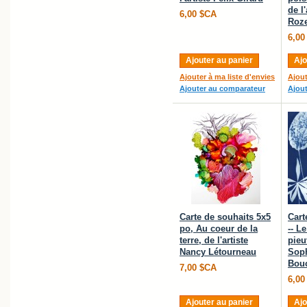
de l
6,00 $CA
Roz
6,00
Ajouter au panier
Ajo
Ajouter à ma liste d'envies
Ajout
Ajouter au comparateur
Ajou
Carte de souhaits 5x5
Cart
po, Au coeur de la
-- L
terre, de l'artiste
pieuv
Nancy Létourneau
Sop
Bou
7,00 $CA
6,00
Ajouter au panier
Ajo