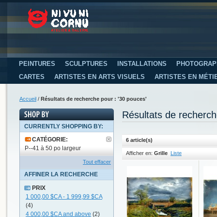
PEINTURES
SCULPTURES
INSTALLATIONS
PHOTOGRAP
CARTES
ARTISTES EN ARTS VISUELS
ARTISTES EN MÉTI
Accueil
/
Résultats de recherche pour : '30 pouces'
Résultats de recherch
CURRENTLY SHOPPING BY:
CATÉGORIE:
6 article(s)
P--41 à 50 po largeur
Afficher en:
Grille
Liste
Tout effacer
AFFINER LA RECHERCHE
PRIX
1 000,00 $CA
-
1 999,99 $CA
(4)
4 000,00 $CA
and above
(2)