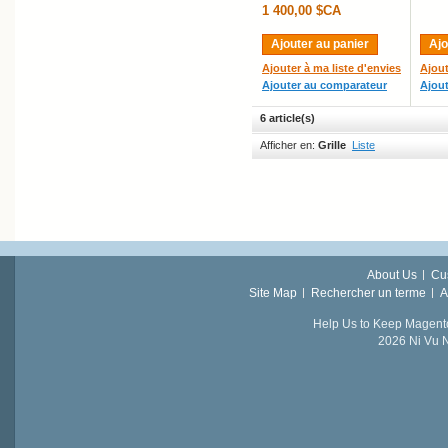
1 400,00 $CA
Ajouter au panier
Ajo
Ajouter à ma liste d'envies
Ajout
Ajouter au comparateur
Ajou
6 article(s)
Afficher en:
Grille
Liste
About Us
Cu
Site Map
Rechercher un terme
A
Help Us to Keep Magent
2026 Ni Vu N