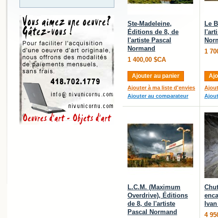
Ste-Madeleine,
Le B
Éditions de 8, de
l'ar
l'artiste Pascal
Nor
Normand
1 70
1 400,00 $CA
Ajouter au panier
Ajo
Ajouter à ma liste d'envies
Ajout
Ajouter au comparateur
Ajou
L.C.M. (Maximum
Chut
Overdrive), Éditions
enca
de 8, de l'artiste
Ivan
Pascal Normand
4 95