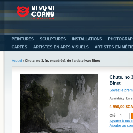
PEINTURES
SCULPTURES
INSTALLATIONS
PHOTOGRAP
CARTES
ARTISTES EN ARTS VISUELS
ARTISTES EN MÉTI
Accueil
/
Chute, no 3, (p. encadrée), de l'artiste Ivan Binet
Chute, no 3,
Binet
Soyez le prem
Availability:
En s
4 950,00 $CA
Qté :
Ajouter à ma li
Ajouter au co