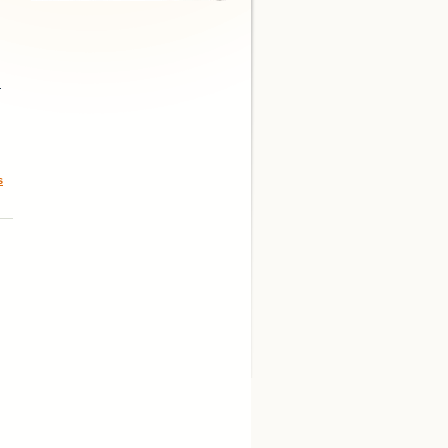
,
i
s
,