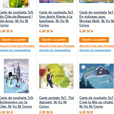
Carte de souhaits 7x5,
Carte de souhaits 5x7,
Carte de souhaits 5x7
Ma Côte-de-Beaupré !
Une étoile filante à la
En traîneau avec
Ste-Anne, Ni Vu Ni
basilique, Ni Vu Ni
Nicolas Noël, Ni Vu N
Cornu
Cornu
Cornu
6,00 $CA
6,00 $CA
6,00 $CA
Ajouter au panier
Ajouter au panier
Ajouter au panier
Ajouter à ma liste d'envies
Ajouter à ma liste d'envies
Ajouter à ma liste d'envie
Ajouter au comparateur
Ajouter au comparateur
Ajouter au comparateur
Carte de souhaits 7x5,
Carte postale 5x7, Thé
Carte de souhaits 5x7
Bonhomme sur la
dansant, Ni Vu Ni
C'est la fête au chalet,
Côte, Ni Vu Ni Cornu
Cornu
Ni Vu Ni Cornu
6,00 $CA
2,00 $CA
6,00 $CA