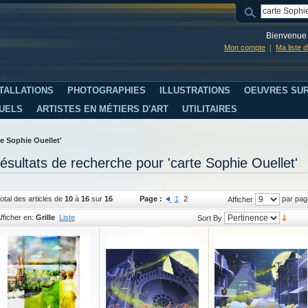
Bienvenue 
Mon compte
Ma liste 
TALLATIONS
PHOTOGRAPHIES
ILLUSTRATIONS
OEUVRES SUR
SUELS
ARTISTES EN MÉTIERS D'ART
UTILITAIRES
te Sophie Ouellet'
ésultats de recherche pour 'carte Sophie Ouellet'
otal des articles de
10
à
16
sur
16
Page :
1
2
par pag
Afficher
fficher en:
Grille
Liste
Sort By