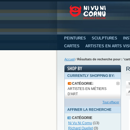
PEINTURES
SCULPTURES
INS
CARTES
ARTISTES EN ARTS VI
Accueil
/
Résultats de recherche pour : 'car
R
CURRENTLY SHOPPING BY:
CATÉGORIE:
T
ARTISTES EN MÉTIERS
A
D'ART
Tout effacer
AFFINER LA RECHERCHE
CATÉGORIE
Ni Vu Ni Cornu
(13)
Richard Ouellet
(3)