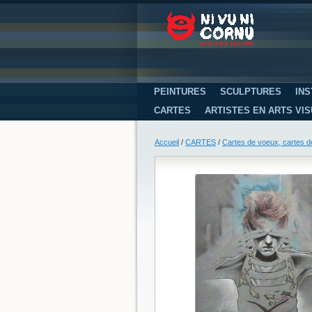
PEINTURES
SCULPTURES
INS
CARTES
ARTISTES EN ARTS VI
Accueil
/
CARTES
/
Cartes de voeux, cartes d