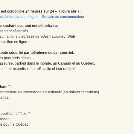
est disponible 24 heures sur 24 -- 7 jours sur 7.
de la boutique en ligne
--
Service au consommateur
le sachant que tout est sécuritaire.
èrement sécurisés.
 sur la ligne d'adresse de votre navigateur Web
nsaction en ligne.
te sécurité par téléphone ou par courriel.
 plus brefs délais.
 assurée, partout dans le monde, au Canada et au Québec,
 leur expertise, leur efficacité et leur rapidité.
hats "
:
le bordereau de commande est estimatif (en dollars canadiens).
mande.
pellation " Taxe " :
Canada;
ée pour le Québec.