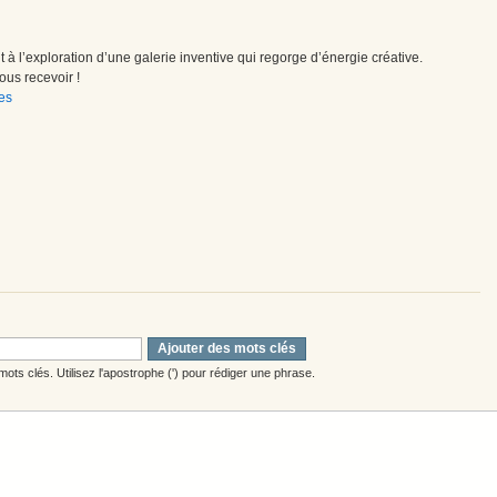
à l’exploration d’une galerie inventive qui regorge d’énergie créative.
us recevoir !
es
Ajouter des mots clés
ots clés. Utilisez l'apostrophe (') pour rédiger une phrase.