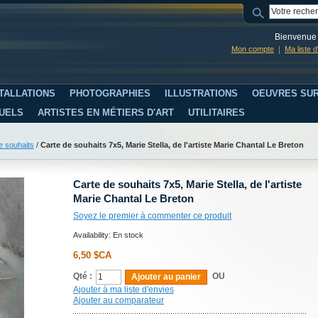
Bienvenue 
Mon compte
Ma liste 
TALLATIONS
PHOTOGRAPHIES
ILLUSTRATIONS
OEUVRES SUR
SUELS
ARTISTES EN MÉTIERS D'ART
UTILITAIRES
e souhaits
/
Carte de souhaits 7x5, Marie Stella, de l'artiste Marie Chantal Le Breton
Carte de souhaits 7x5, Marie Stella, de l'artiste
Marie Chantal Le Breton
Soyez le premier à commenter ce produit
Availability:
En stock
6,50 $CA
Qté :
OU
Ajouter au panier
Ajouter à ma liste d'envies
Ajouter au comparateur