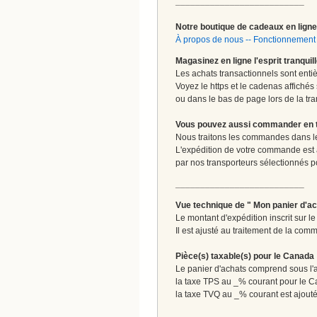
__________________________
Notre boutique de cadeaux en ligne 
À propos de nous
--
Fonctionnement 
Magasinez en ligne l'esprit tranquil
Les achats transactionnels sont enti
Voyez le https et le cadenas affichés
ou dans le bas de page lors de la tra
Vous pouvez aussi commander en tou
Nous traitons les commandes dans les
L'expédition de votre commande est
par nos transporteurs sélectionnés pour
__________________________
Vue technique de " Mon panier d'ac
Le montant d'expédition inscrit sur 
Il est ajusté au traitement de la com
Pièce(s) taxable(s) pour le Canada
Le panier d'achats comprend sous l'ap
la taxe TPS au _% courant pour le 
la taxe TVQ au _% courant est ajout