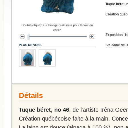
Tuque béret, 
Création québé
Double-cliquez sur l'image ci-dessus pour la voir en
entier
Exposition
: N
PLUS DE VUES
Ste-Anne de 
Détails
Tuque béret, no 46
, de l'artiste Irèna Geer
Création québécoise faite à la main. Conce
La laine est douce (alpaga à 100 %), non a