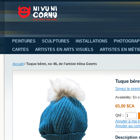
PEINTURES
SCULPTURES
INSTALLATIONS
PHOTOGRAP
CARTES
ARTISTES EN ARTS VISUELS
ARTISTES EN MÉTI
Accueil
/
Tuque béret, no 46, de l'artiste Irèna Geerts
Tuque béret
Soyez le prem
Availability:
En s
65,00 $CA
Qté :
Ajouter à ma li
Ajouter au co
Description 