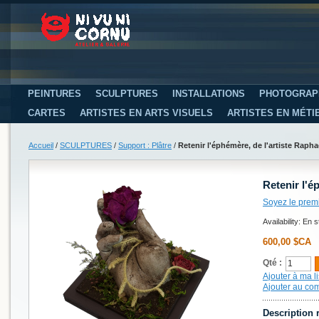
PEINTURES
SCULPTURES
INSTALLATIONS
PHOTOGRAP
CARTES
ARTISTES EN ARTS VISUELS
ARTISTES EN MÉTI
Accueil
/
SCULPTURES
/
Support : Plâtre
/
Retenir l'éphémère, de l'artiste Raphaë
Retenir l'é
Soyez le prem
Availability:
En s
600,00 $CA
Qté :
Ajouter à ma li
Ajouter au co
Description 