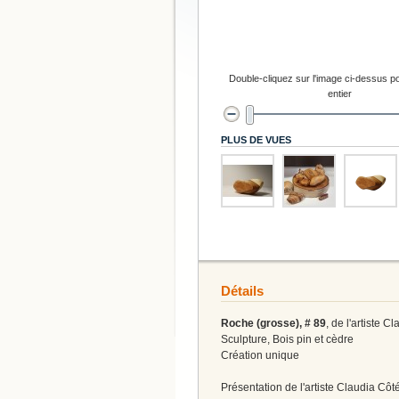
Double-cliquez sur l'image ci-dessus po
entier
PLUS DE VUES
Détails
Roche (grosse), # 89
, de l'artiste C
Sculpture, Bois pin et cèdre
Création unique
Présentation de l'artiste Claudia Côt