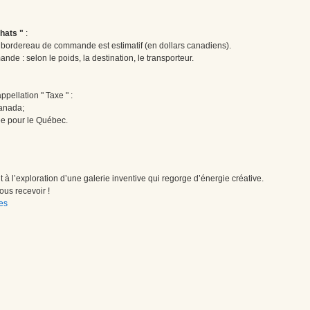
hats "
:
le bordereau de commande est estimatif (en dollars canadiens).
ande : selon le poids, la destination, le transporteur.
pellation " Taxe " :
Canada;
ée pour le Québec.
à l’exploration d’une galerie inventive qui regorge d’énergie créative.
us recevoir !
es