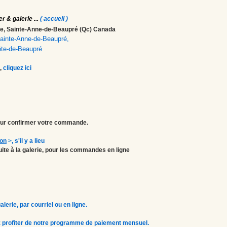
er & galerie
...
( accueil )
ale, Sainte-Anne-de-Beaupré (Qc) Canada
 Sainte-Anne-de-Beaupré,
ôte-de-Beaupré
,
cliquez ici
r confirmer votre commande.
ion
>
, s'il y a lieu
atuite à la galerie, pour les commandes en ligne
erie, par courriel ou en ligne.
 profiter de notre programme de paiement mensuel.