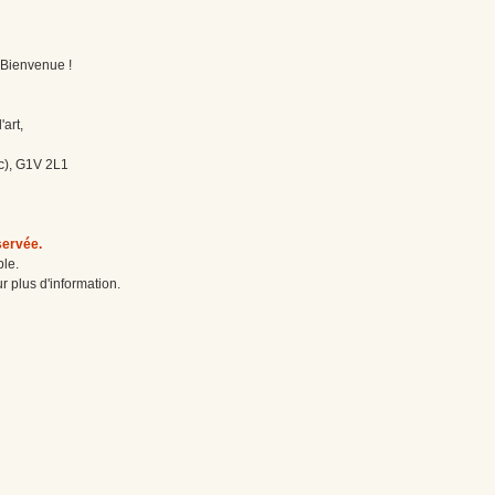
! Bienvenue !
'art,
c), G1V 2L1
servée.
ble.
r plus d'information.