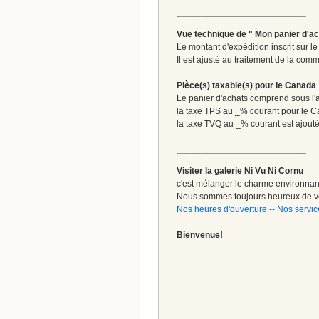
__________________________
Vue technique de " Mon panier d'ac
Le montant d'expédition inscrit sur 
Il est ajusté au traitement de la comm
Pièce(s) taxable(s) pour le Canada
Le panier d'achats comprend sous l'ap
la taxe TPS au _% courant pour le 
la taxe TVQ au _% courant est ajout
__________________________
Visiter la galerie Ni Vu Ni Cornu
c'est mélanger le charme environnant 
Nous sommes toujours heureux de vo
Nos heures d'ouverture
--
Nos servic
Bienvenue!