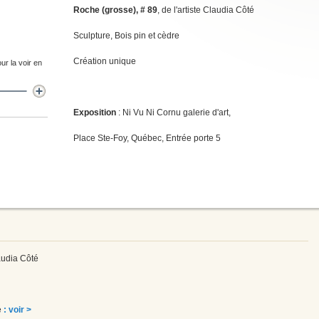
Roche (grosse), # 89
, de l'artiste Claudia Côté
Sculpture, Bois pin et cèdre
Création unique
ur la voir en
Exposition
: Ni Vu Ni Cornu galerie d'art,
Place Ste-Foy, Québec, Entrée porte 5
laudia Côté
é
: voir >