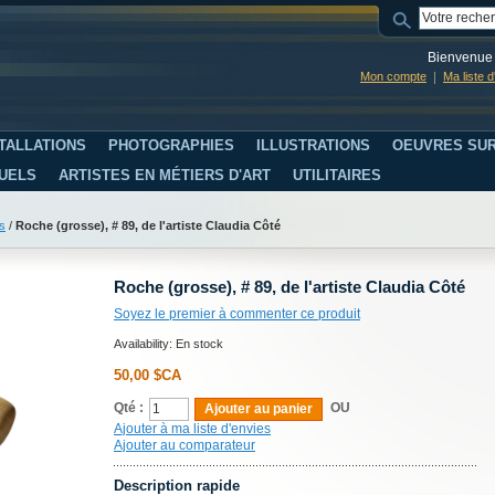
Bienvenue 
Mon compte
Ma liste 
TALLATIONS
PHOTOGRAPHIES
ILLUSTRATIONS
OEUVRES SUR
SUELS
ARTISTES EN MÉTIERS D'ART
UTILITAIRES
s
/
Roche (grosse), # 89, de l'artiste Claudia Côté
Roche (grosse), # 89, de l'artiste Claudia Côté
Soyez le premier à commenter ce produit
Availability:
En stock
50,00 $CA
Qté :
OU
Ajouter au panier
Ajouter à ma liste d'envies
Ajouter au comparateur
Description rapide