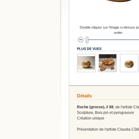
Double-cliquez sur l'image ci-dessus po
entier
PLUS DE VUES
Détails
Roche (grosse), # 88
, de l'artiste C
Sculpture, Bois pin et pyrogravure
Création unique
Présentation de l'artiste Claudia Côt