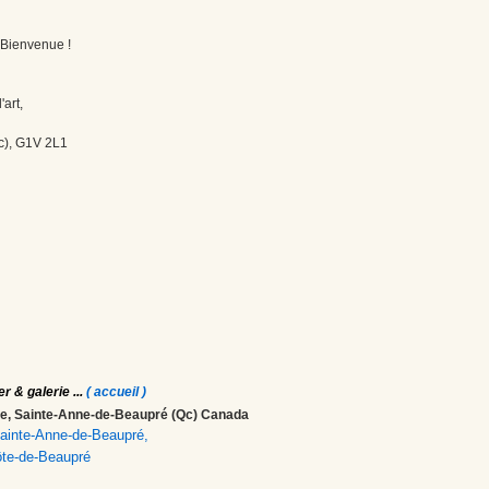
! Bienvenue !
'art,
c), G1V 2L1
er & galerie
...
( accueil )
ale, Sainte-Anne-de-Beaupré (Qc) Canada
 Sainte-Anne-de-Beaupré,
ôte-de-Beaupré