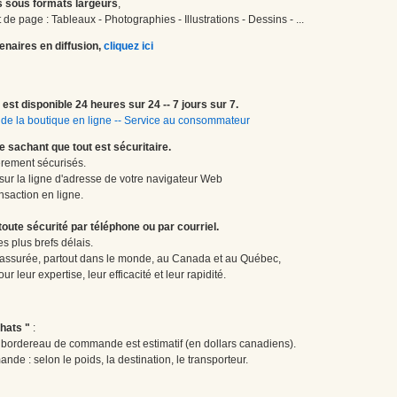
 sous formats largeurs
,
de page : Tableaux - Photographies - Illustrations - Dessins - ...
enaires en diffusion,
cliquez ici
est disponible 24 heures sur 24 -- 7 jours sur 7.
de la boutique en ligne
--
Service au consommateur
le sachant que tout est sécuritaire.
èrement sécurisés.
 sur la ligne d'adresse de votre navigateur Web
nsaction en ligne.
te sécurité par téléphone ou par courriel.
 plus brefs délais.
 assurée, partout dans le monde, au Canada et au Québec,
 leur expertise, leur efficacité et leur rapidité.
hats "
:
le bordereau de commande est estimatif (en dollars canadiens).
ande : selon le poids, la destination, le transporteur.