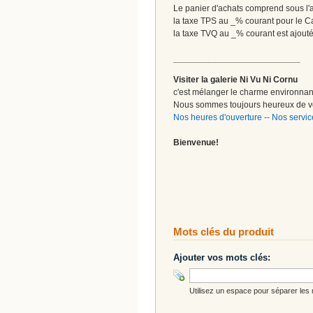
Le panier d'achats comprend sous l'ap
la taxe TPS au _% courant pour le 
la taxe TVQ au _% courant est ajout
__________________________
Visiter la galerie Ni Vu Ni Cornu
c'est mélanger le charme environnant 
Nous sommes toujours heureux de vo
Nos heures d'ouverture
--
Nos servic
Bienvenue!
Mots clés du produit
Ajouter vos mots clés:
Utilisez un espace pour séparer les m