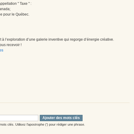
pellation " Taxe " :
Canada;
ée pour le Québec.
à l’exploration d’une galerie inventive qui regorge d’énergie créative.
us recevoir !
es
Ajouter des mots clés
ots clés. Utilisez l'apostrophe (') pour rédiger une phrase.