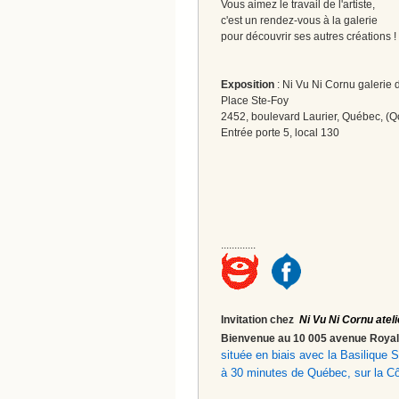
Vous aimez le travail de l'artiste,
c'est un rendez-vous à la galerie
pour découvrir ses autres créations 
Exposition
: Ni Vu Ni Cornu galerie d
Place Ste-Foy
2452, boulevard Laurier, Québec, (Q
Entrée porte 5, local 130
.............
Invitation chez
Ni Vu Ni Cornu ateli
Bienvenue au 10 005 avenue Roy
située en biais avec la Basilique
à 30 minutes de Québec, sur la C