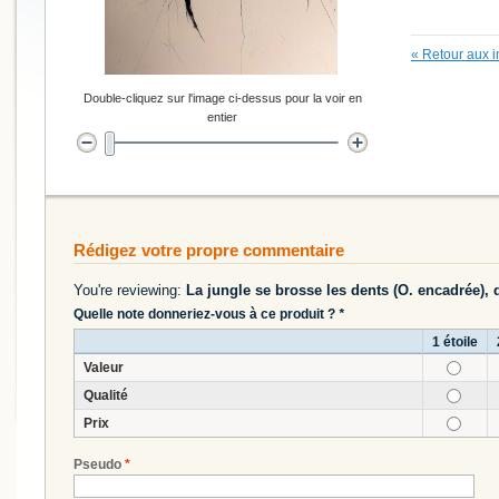
«
Retour aux i
Double-cliquez sur l'image ci-dessus pour la voir en
entier
Rédigez votre propre commentaire
You're reviewing:
La jungle se brosse les dents (O. encadrée), d
Quelle note donneriez-vous à ce produit ?
*
1 étoile
Valeur
Qualité
Prix
Pseudo
*