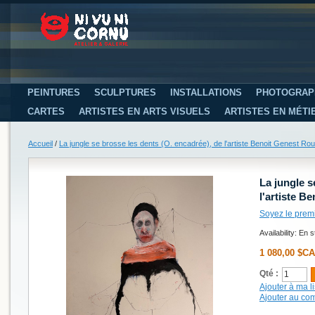
PEINTURES
SCULPTURES
INSTALLATIONS
PHOTOGRAP
CARTES
ARTISTES EN ARTS VISUELS
ARTISTES EN MÉTI
Accueil
/
La jungle se brosse les dents (O. encadrée), de l'artiste Benoit Genest Rouil
La jungle s
l'artiste B
Soyez le prem
Availability:
En s
1 080,00 $CA
Qté :
Ajouter à ma li
Ajouter au co