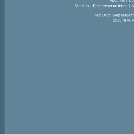
About Us
Cu
Site Map
Rechercher un terme
A
Help Us to Keep Magent
2026 Ni Vu N