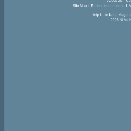
About Us
Cu
Site Map
Rechercher un terme
A
Help Us to Keep Magent
2026 Ni Vu N