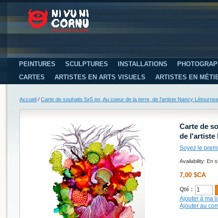
PEINTURES
SCULPTURES
INSTALLATIONS
PHOTOGRAP
CARTES
ARTISTES EN ARTS VISUELS
ARTISTES EN MÉTI
Accueil
/
Carte de souhaits 5x5 po, Au coeur de la terre, de l'artiste Nancy Létourne
Carte de so
de l'artist
Soyez le prem
Availability:
En s
7,00 $CA
Qté :
Ajouter à ma li
Ajouter au co